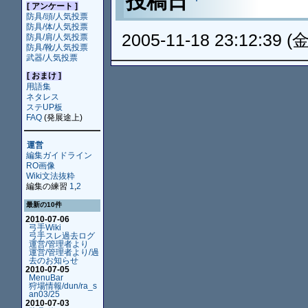
投稿日
[ アンケート ]
防具/頭/人気投票
防具/体/人気投票
2005-11-18 23:12:39 (金
防具/肩/人気投票
防具/靴/人気投票
武器/人気投票
[ おまけ ]
用語集
ネタレス
ステUP板
FAQ
(発展途上)
運営
編集ガイドライン
RO画像
Wiki文法抜粋
編集の練習
1
,
2
最新の10件
2010-07-06
弓手Wiki
弓手スレ過去ログ
運営/管理者より
運営/管理者より/過
去のお知らせ
2010-07-05
MenuBar
狩場情報/dun/ra_s
an03/25
2010-07-03