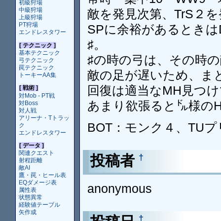
初級狩場
中級狩場
敵を発見次第、TrS２を
上級狩場
PT狩場
SPに余裕があるときは
エンドレスタワー
♯。
[ テクニック ]
基本テクニック
♯の時の弓は、その時
弓テクニック
罠テクニック
敵の足が遅いため、ま
トーキーAA集
回復は適当なMH見つけ
[ 戦術 ]
対Mob - PT戦
あまり欲張ると㌦様の
対Boss
対人戦
アリーナ・Tトラッ
BOT：モンク４、TU
ク
エンドレスタワー
[ データ ]
関連クエスト
投稿者
†
射程距離
敵AI
鷹・罠・ヒール表
EQダメージ表
anonymous
属性表
状態異常
経験値テーブル
矢作成
†