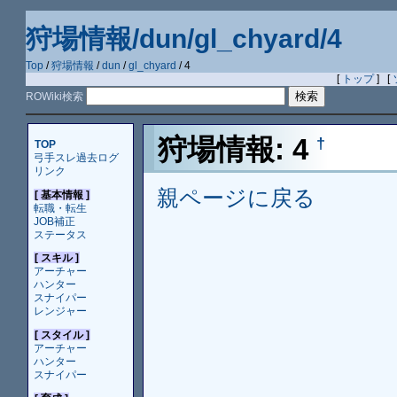
狩場情報/dun/gl_chyard/4
Top
/
狩場情報
/
dun
/
gl_chyard
/ 4
[
トップ
] [
ROWiki検索
狩場情報: 4
†
TOP
弓手スレ過去ログ
リンク
親ページに戻る
[ 基本情報 ]
転職・転生
JOB補正
ステータス
[ スキル ]
アーチャー
ハンター
スナイパー
レンジャー
[ スタイル ]
アーチャー
ハンター
スナイパー