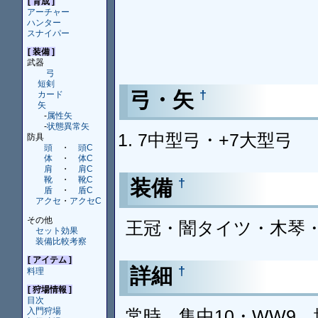
[ 育成 ]
アーチャー
ハンター
スナイパー
[ 装備 ]
武器
弓
短剣
弓・矢
†
カード
矢
-
属性矢
-
状態異常矢
7中型弓・+7大型弓
防具
頭
・
頭C
体
・
体C
肩
・
肩C
靴
・
靴C
装備
†
盾
・
盾C
アクセ
・
アクセC
その他
王冠・闇タイツ・木琴・
セット効果
装備比較考察
[ アイテム ]
詳細
†
料理
[ 狩場情報 ]
目次
常時 集中10・WW9
入門狩場