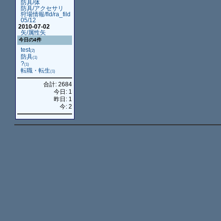
防具/体
防具/アクセサリ
狩場情報/fld/ra_fild
05/12
2010-07-02
矢/属性矢
今日の4件
test
(2)
防具
(1)
?
(1)
転職・転生
(1)
合計: 2684
今日: 1
昨日: 1
今: 2