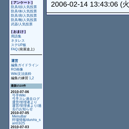
2006-02-14 13:43:06 (火
[ アンケート ]
防具/頭/人気投票
防具/体/人気投票
防具/肩/人気投票
防具/靴/人気投票
武器/人気投票
[ おまけ ]
用語集
ネタレス
ステUP板
FAQ
(発展途上)
運営
編集ガイドライン
RO画像
Wiki文法抜粋
編集の練習
1
,
2
最新の10件
2010-07-06
弓手Wiki
弓手スレ過去ログ
運営/管理者より
運営/管理者より/過
去のお知らせ
2010-07-05
MenuBar
狩場情報/dun/ra_s
an03/25
2010-07-03