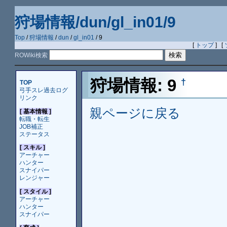
狩場情報/dun/gl_in01/9
Top
/
狩場情報
/
dun
/
gl_in01
/ 9
[
トップ
] [
ROWiki検索
狩場情報: 9
†
TOP
弓手スレ過去ログ
リンク
親ページに戻る
[ 基本情報 ]
転職・転生
JOB補正
ステータス
[ スキル ]
アーチャー
ハンター
スナイパー
レンジャー
[ スタイル ]
アーチャー
ハンター
スナイパー