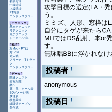
初級狩場
中級狩場
攻撃目標の選定(LA・
上級狩場
PT狩場
う。
エンドレスタワー
ミミズ、人形、窓枠はL
[ テクニック ]
基本テクニック
自分にタゲが来たらC
弓テクニック
罠テクニック
MHではDS乱射、本o
トーキーAA集
す。
[ 戦術 ]
対Mob - PT戦
無詠唱BBに浮かれな
対Boss
対人戦
アリーナ・Tトラッ
ク
エンドレスタワー
投稿者
†
[ データ ]
関連クエスト
射程距離
anonymous
敵AI
鷹・罠・ヒール表
EQダメージ表
属性表
投稿日
†
状態異常
経験値テーブル
矢作成