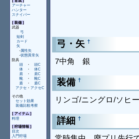
[ 育成 ]
アーチャー
ハンター
スナイパー
[ 装備 ]
武器
弓
短剣
弓・矢
†
カード
矢
-
属性矢
-
状態異常矢
7中角 銀
防具
頭
・
頭C
体
・
体C
肩
・
肩C
靴
・
靴C
装備
†
盾
・
盾C
アクセ
・
アクセC
その他
リンゴ/ニングロ/ソヒー
セット効果
装備比較考察
[ アイテム ]
詳細
†
料理
[ 狩場情報 ]
目次
常時集中、廃プリ先行
入門狩場