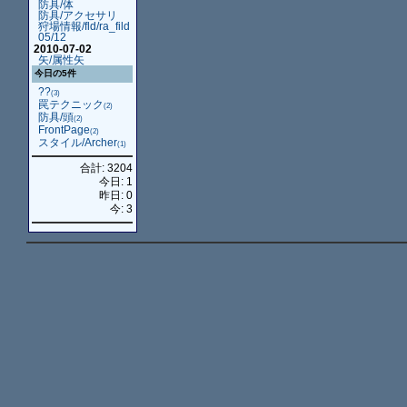
防具/体
防具/アクセサリ
狩場情報/fld/ra_fild
05/12
2010-07-02
矢/属性矢
今日の5件
??
(3)
罠テクニック
(2)
防具/頭
(2)
FrontPage
(2)
スタイル/Archer
(1)
合計: 3204
今日: 1
昨日: 0
今: 3