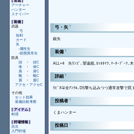
[ 育成 ]
アーチャー
ハンター
スナイパー
[ 装備 ]
武器
†
弓・矢
弓
短剣
銀矢
カード
矢
-
属性矢
†
装備
-
状態異常矢
防具
頭
・
頭C
ALL+4 矢ﾘﾝｺﾞ､望遠鏡､ﾛｯｶﾀｲﾂ､ﾏｰﾀｰﾌﾞｰﾂ､木
体
・
体C
肩
・
肩C
†
詳細
靴
・
靴C
盾
・
盾C
アクセ
・
アクセC
ﾘﾋﾞｵは全ｱﾝｸﾙ､DS撃ち込みつつ通常攻撃で
その他
セット効果
†
投稿者
装備比較考察
[ アイテム ]
くまハンター
料理
[ 狩場情報 ]
†
投稿日
目次
入門狩場