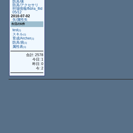
防具/体
防具/アクセサリ
狩場情報/fld/ra_fild
05/12
2010-07-02
矢/属性矢
今日の5件
test
(1)
スキル
(1)
育成/Archer
(1)
防具/肩
(1)
属性表
(1)
合計: 2578
今日: 1
昨日: 0
今: 2