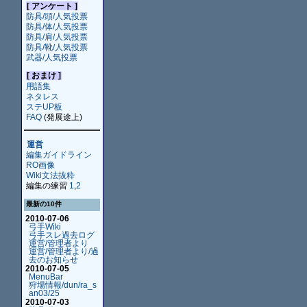
[ アンケート ]
防具/頭/人気投票
防具/体/人気投票
防具/肩/人気投票
防具/靴/人気投票
武器/人気投票
[ おまけ ]
用語集
ネタレス
ステUP板
FAQ
(発展途上)
運営
編集ガイドライン
RO画像
Wiki文法抜粋
編集の練習
1
,
2
最新の10件
2010-07-06
弓手Wiki
弓手スレ過去ログ
運営/管理者より
運営/管理者より/過
去のお知らせ
2010-07-05
MenuBar
狩場情報/dun/ra_s
an03/25
2010-07-03