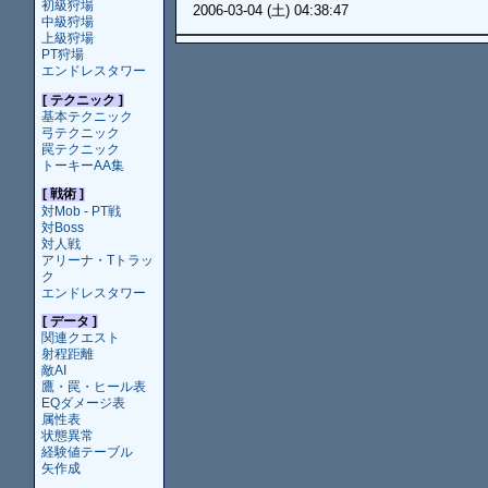
初級狩場
2006-03-04 (土) 04:38:47
中級狩場
上級狩場
PT狩場
エンドレスタワー
[ テクニック ]
基本テクニック
弓テクニック
罠テクニック
トーキーAA集
[ 戦術 ]
対Mob - PT戦
対Boss
対人戦
アリーナ・Tトラッ
ク
エンドレスタワー
[ データ ]
関連クエスト
射程距離
敵AI
鷹・罠・ヒール表
EQダメージ表
属性表
状態異常
経験値テーブル
矢作成