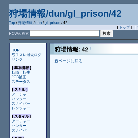
狩場情報/dun/gl_prison/42
Top
/
狩場情報
/
dun
/
gl_prison
/ 42
[
トップ
] [
ROWiki検索
狩場情報: 42
†
TOP
弓手スレ過去ログ
リンク
親ページに戻る
[ 基本情報 ]
転職・転生
JOB補正
ステータス
[ スキル ]
アーチャー
ハンター
スナイパー
レンジャー
[ スタイル ]
アーチャー
ハンター
スナイパー