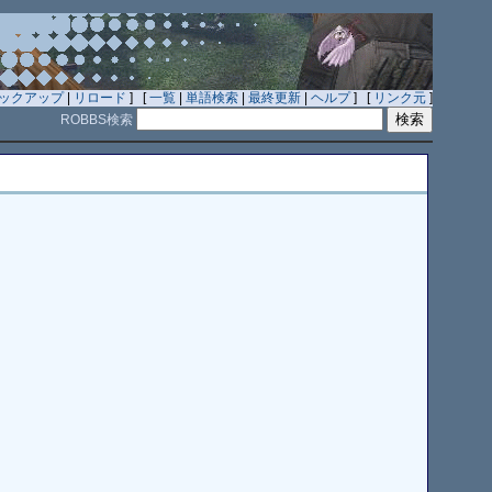
ックアップ
|
リロード
] [
一覧
|
単語検索
|
最終更新
|
ヘルプ
] [
リンク元
]
ROBBS検索