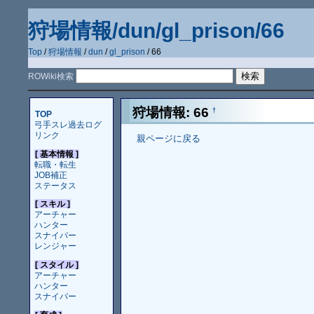
狩場情報/dun/gl_prison/66
Top
/
狩場情報
/
dun
/
gl_prison
/ 66
ROWiki検索
狩場情報: 66
†
TOP
弓手スレ過去ログ
リンク
親ページに戻る
[ 基本情報 ]
転職・転生
JOB補正
ステータス
[ スキル ]
アーチャー
ハンター
スナイパー
レンジャー
[ スタイル ]
アーチャー
ハンター
スナイパー