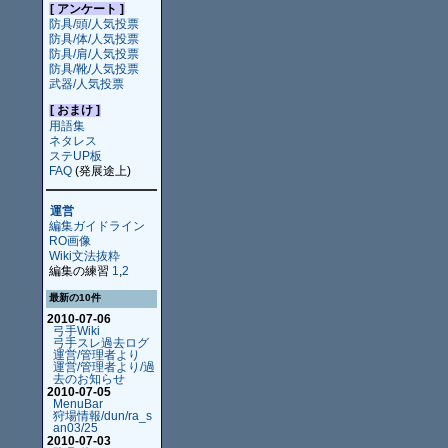
[ アンケート ]
防具/頭/人気投票
防具/体/人気投票
防具/肩/人気投票
防具/靴/人気投票
武器/人気投票
[ おまけ ]
用語集
ネタレス
ステUP板
FAQ
(発展途上)
運営
編集ガイドライン
RO画像
Wiki文法抜粋
編集の練習
1
,
2
最新の10件
2010-07-06
弓手Wiki
弓手スレ過去ログ
運営/管理者より
運営/管理者より/過
去のお知らせ
2010-07-05
MenuBar
狩場情報/dun/ra_s
an03/25
2010-07-03