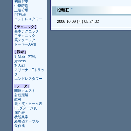
初級狩場
中級狩場
†
投稿日
上級狩場
PT狩場
エンドレスタワー
2006-10-09 (月) 05:24:32
[ テクニック ]
基本テクニック
弓テクニック
罠テクニック
トーキーAA集
[ 戦術 ]
対Mob - PT戦
対Boss
対人戦
アリーナ・Tトラッ
ク
エンドレスタワー
[ データ ]
関連クエスト
射程距離
敵AI
鷹・罠・ヒール表
EQダメージ表
属性表
状態異常
経験値テーブル
矢作成