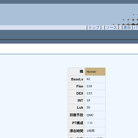
[
トップ
] [
ソース
] [
差分
|
バ
職
Hunter
BaseLv
92
Flee
218
DEX
123
INT
18
Luk
30
回復手段
QMC
PT構成
ソロ
滞在時間
1時間