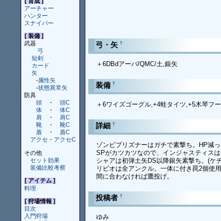
[ 育成 ]
アーチャー
ハンター
スナイパー
[ 装備 ]
武器
†
弓・矢
弓
短剣
＋6DBdアーバ/QMC/土,銀矢
カード
矢
-
属性矢
†
装備
-
状態異常矢
防具
頭
・
頭C
＋6ワイズゴーグル,+4蛙タイツ,+5木琴フー
体
・
体C
肩
・
肩C
†
詳細
靴
・
靴C
盾
・
盾C
アクセ
・
アクセC
ゾンビプリズナーはガチで素撃ち。HP減っ
SPがカツカツなので、インジャスティスは
その他
セット効果
シャアは初弾土矢DS以降銀矢素撃ち。(ケチ
装備比較考察
リビオは全アンクル。一体に付き罠2個使
間に合わなければ鷹投げ。
[ アイテム ]
料理
†
投稿者
[ 狩場情報 ]
目次
入門狩場
ゆみ