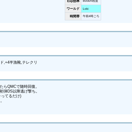
Exp効率
800k/h程度
ワールド
Loki
時間帯
午前4時ごろ
ド,+4半漁靴,テレクリ
たらQMCで随時回復。
初弾DS以降逃げ撃ち。
ってるだけ)
用。