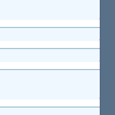
↑
↑
↑
↑