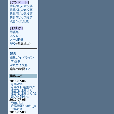
[ アンケート ]
防具/頭/人気投票
防具/体/人気投票
防具/肩/人気投票
防具/靴/人気投票
武器/人気投票
[ おまけ ]
用語集
ネタレス
ステUP板
FAQ
(発展途上)
運営
編集ガイドライン
RO画像
Wiki文法抜粋
編集の練習
1
,
2
最新の10件
2010-07-06
弓手Wiki
弓手スレ過去ログ
運営/管理者より
運営/管理者より/過
去のお知らせ
2010-07-05
MenuBar
狩場情報/dun/ra_s
an03/25
2010-07-03