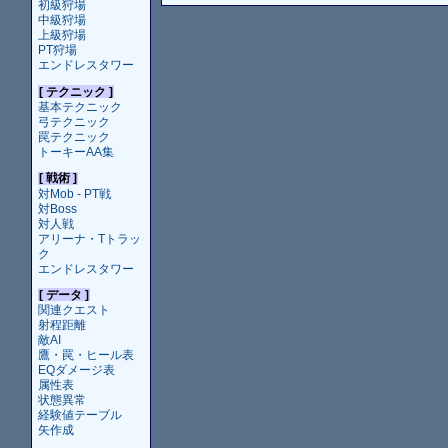
初級狩場
中級狩場
上級狩場
PT狩場
エンドレスタワー
[ テクニック ]
基本テクニック
弓テクニック
罠テクニック
トーキーAA集
[ 戦術 ]
対Mob - PT戦
対Boss
対人戦
アリーナ・Tトラッ
ク
エンドレスタワー
[ データ ]
関連クエスト
射程距離
敵AI
鷹・罠・ヒール表
EQダメージ表
属性表
状態異常
経験値テーブル
矢作成