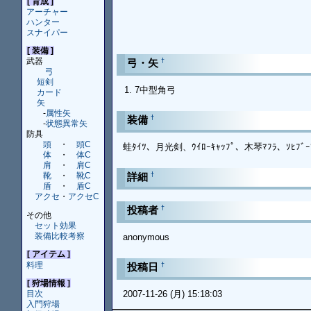
[ 育成 ]
アーチャー
ハンター
スナイパー
[ 装備 ]
武器
†
弓・矢
弓
短剣
7中型角弓
カード
矢
-
属性矢
†
装備
-
状態異常矢
防具
頭
・
頭C
蛙ﾀｲﾂ、月光剣、ｳｲﾛｰｷｬｯﾌﾟ、木琴ﾏﾌﾗ、ｿﾋﾌﾞｰ
体
・
体C
肩
・
肩C
†
詳細
靴
・
靴C
盾
・
盾C
アクセ
・
アクセC
†
投稿者
その他
セット効果
装備比較考察
anonymous
[ アイテム ]
料理
†
投稿日
[ 狩場情報 ]
2007-11-26 (月) 15:18:03
目次
入門狩場