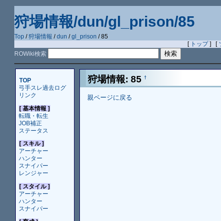
狩場情報/dun/gl_prison/85
Top
/
狩場情報
/
dun
/
gl_prison
/ 85
[
トップ
] [
ROWiki検索
狩場情報: 85
†
TOP
弓手スレ過去ログ
リンク
親ページに戻る
[ 基本情報 ]
転職・転生
JOB補正
ステータス
[ スキル ]
アーチャー
ハンター
スナイパー
レンジャー
[ スタイル ]
アーチャー
ハンター
スナイパー