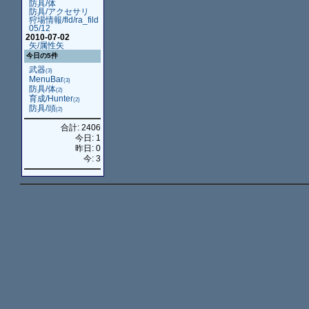
防具/体
防具/アクセサリ
狩場情報/fld/ra_fild
05/12
2010-07-02
矢/属性矢
今日の5件
武器
(3)
MenuBar
(3)
防具/体
(2)
育成/Hunter
(2)
防具/頭
(2)
合計: 2406
今日: 1
昨日: 0
今: 3