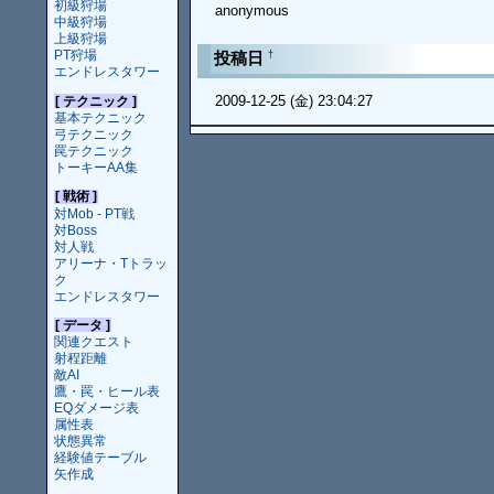
初級狩場
anonymous
中級狩場
上級狩場
PT狩場
†
投稿日
エンドレスタワー
2009-12-25 (金) 23:04:27
[ テクニック ]
基本テクニック
弓テクニック
罠テクニック
トーキーAA集
[ 戦術 ]
対Mob - PT戦
対Boss
対人戦
アリーナ・Tトラッ
ク
エンドレスタワー
[ データ ]
関連クエスト
射程距離
敵AI
鷹・罠・ヒール表
EQダメージ表
属性表
状態異常
経験値テーブル
矢作成