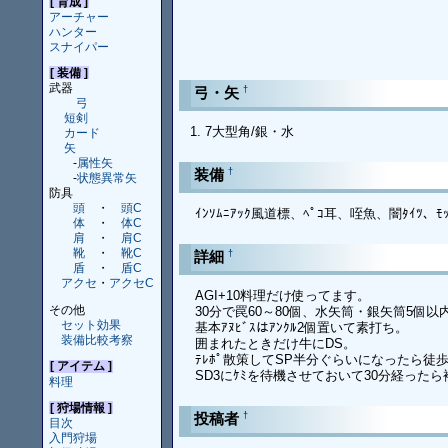
[ 育成 ]
アーチャー
ハンター
スナイパー
[ 装備 ]
武器
†
弓・矢
弓
短剣
7大型角/銀・水
カード
矢
-
属性矢
†
装備
-
状態異常矢
防具
頭
・
頭C
ｲﾝｿﾑﾆｱｯｸ風道標、ﾍﾟｺ耳、咥魚、闇ﾀｲﾂ、ﾓｯ
体
・
体C
肩
・
肩C
靴
・
靴C
†
詳細
盾
・
盾C
アクセ
・
アクセC
AGI+10料理だけ使ってます。
その他
30分で罠60～80個、水矢筒・銀矢筒5個
セット効果
基本ｱﾇﾋﾞｽはｱﾝｸﾙ2個置いて素打ち。
装備比較考察
囲まれたときだけ牛にDS。
ﾃﾚﾎﾟ散策してSP半分ぐらいになったら徒
[ アイテム ]
SD3にｹﾐを待機させておいて30分経った
料理
[ 狩場情報 ]
†
投稿者
目次
入門狩場