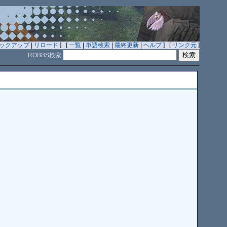
ックアップ
|
リロード
] [
一覧
|
単語検索
|
最終更新
|
ヘルプ
] [
リンク元
]
ROBBS検索