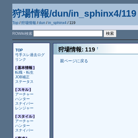
狩場情報/dun/in_sphinx4/119
Top
/
狩場情報
/
dun
/
in_sphinx4
/ 119
ROWiki検索
狩場情報: 119
†
TOP
弓手スレ過去ログ
リンク
親ページに戻る
[ 基本情報 ]
転職・転生
JOB補正
ステータス
[ スキル ]
アーチャー
ハンター
スナイパー
レンジャー
[ スタイル ]
アーチャー
ハンター
スナイパー