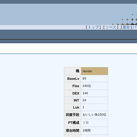
[
トップ
] [
ソース
] [
差分
|
バ
職
Hunter
BaseLv
95
Flee
240位
DEX
140
INT
24
Luk
1
回復手段
おいしい魚150位
PT構成
ソロ
滞在時間
1時間