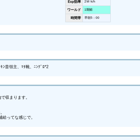
Exp効率
2Ｍ↑k/h
ワールド
1期鯖
時間帯
早朝5：00
ｷﾝ昔領主、ﾏﾀ靴、ﾆﾝｸﾞﾛ*2
以内で収まります。
歩。
ら補給ってな感じで。