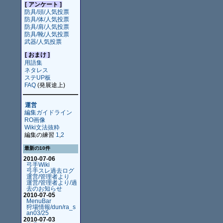
[ アンケート ]
防具/頭/人気投票
防具/体/人気投票
防具/肩/人気投票
防具/靴/人気投票
武器/人気投票
[ おまけ ]
用語集
ネタレス
ステUP板
FAQ
(発展途上)
運営
編集ガイドライン
RO画像
Wiki文法抜粋
編集の練習
1
,
2
最新の10件
2010-07-06
弓手Wiki
弓手スレ過去ログ
運営/管理者より
運営/管理者より/過
去のお知らせ
2010-07-05
MenuBar
狩場情報/dun/ra_s
an03/25
2010-07-03