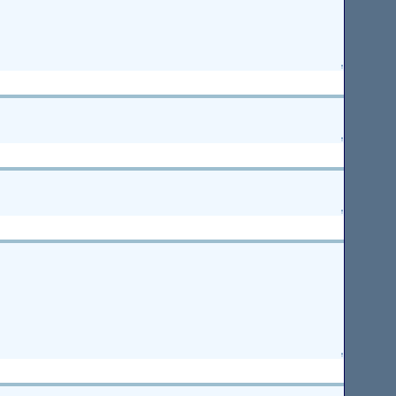
↑
↑
↑
↑