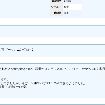
Exp効率
1.4k/h
ワールド
秘密
時間帯
深夜
ギラブーツ、ニングロ×２
それだとなかなかきつい。武器がコンポジ２本でいいので、その分ハエを多
せます。
装備してましたが、今はトンボでパサナDS２確できるようにした。
発撃てば沈むので楽。