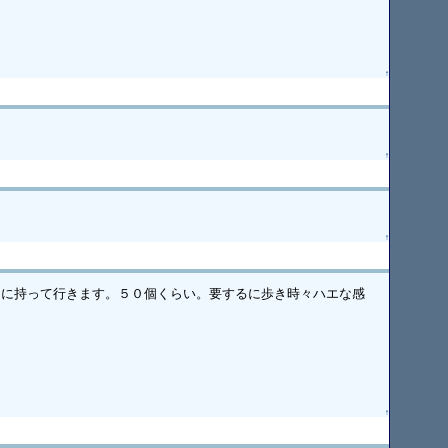
↑
↑
↑
目に持って行きます。５０個くらい。要するに歩き時々ハエな感
↑