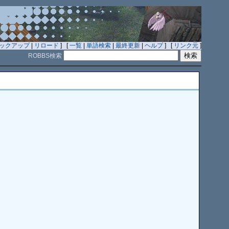
ックアップ
|
リロード
] [
一覧
|
単語検索
|
最終更新
|
ヘルプ
] [
リンク元
]
ROBBS検索