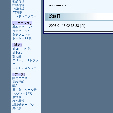
初級狩場
anonymous
中級狩場
上級狩場
PT狩場
†
投稿日
エンドレスタワー
[ テクニック ]
2006-01-16 02:33:33 (月)
基本テクニック
弓テクニック
罠テクニック
トーキーAA集
[ 戦術 ]
対Mob - PT戦
対Boss
対人戦
アリーナ・Tトラッ
ク
エンドレスタワー
[ データ ]
関連クエスト
射程距離
敵AI
鷹・罠・ヒール表
EQダメージ表
属性表
状態異常
経験値テーブル
矢作成