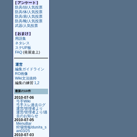
[ アンケート ]
防具/頭/人気投票
防具/体/人気投票
防具/肩/人気投票
防具/靴/人気投票
武器/人気投票
[ おまけ ]
用語集
ネタレス
ステUP板
FAQ
(発展途上)
運営
編集ガイドライン
RO画像
Wiki文法抜粋
編集の練習
1
,
2
最新の10件
2010-07-06
弓手Wiki
弓手スレ過去ログ
運営/管理者より
運営/管理者より/過
去のお知らせ
2010-07-05
MenuBar
狩場情報/dun/ra_s
an03/25
2010-07-03