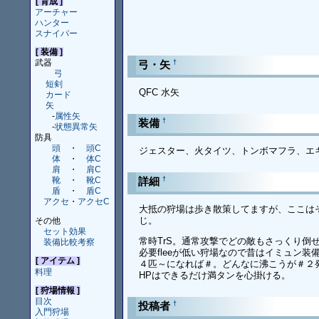
[ 育成 ]
アーチャー
ハンター
スナイパー
[ 装備 ]
武器
†
弓・矢
弓
短剣
QFC 水矢
カード
矢
-
属性矢
†
装備
-
状態異常矢
防具
頭
・
頭C
ジェスター、火タイツ、トンボマフラ、エ
体
・
体C
肩
・
肩C
†
詳細
靴
・
靴C
盾
・
盾C
アクセ
・
アクセC
大抵の狩場は歩き散策してますが、ここは
じ。
その他
セット効果
常時TrS。通常攻撃でどの敵もさっくり倒
装備比較考察
必要fleeが低い狩場なので昔はイミュン
[ アイテム ]
４匹～になれば＃。どんなに沸こうが＃２
料理
HPはできるだけ満タンを心掛ける。
[ 狩場情報 ]
目次
†
投稿者
入門狩場