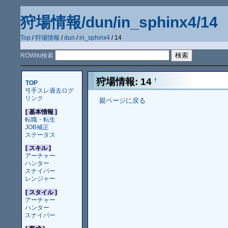
狩場情報/dun/in_sphinx4/14
Top
/
狩場情報
/
dun
/
in_sphinx4
/ 14
ROWiki検索
狩場情報: 14
†
TOP
弓手スレ過去ログ
リンク
親ページに戻る
[ 基本情報 ]
転職・転生
JOB補正
ステータス
[ スキル ]
アーチャー
ハンター
スナイパー
レンジャー
[ スタイル ]
アーチャー
ハンター
スナイパー