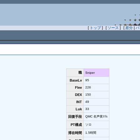
[
トップ
] [
ソース
] [
差分
|
バ
職
Sniper
BaseLv
95
Flee
226
DEX
150
INT
49
Luk
33
回復手段
QMC 名声黄ｽﾘﾑ
PT構成
ソロ
滞在時間
1.5時間