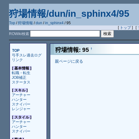
狩場情報/dun/in_sphinx4/95
Top
/
狩場情報
/
dun
/
in_sphinx4
/ 95
[
トップ
] [
ROWiki検索
狩場情報: 95
†
TOP
弓手スレ過去ログ
リンク
親ページに戻る
[ 基本情報 ]
転職・転生
JOB補正
ステータス
[ スキル ]
アーチャー
ハンター
スナイパー
レンジャー
[ スタイル ]
アーチャー
ハンター
スナイパー