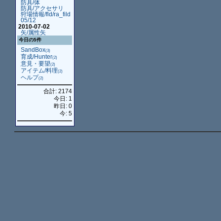
防具/体
防具/アクセサリ
狩場情報/fld/ra_fild
05/12
2010-07-02
矢/属性矢
今日の5件
SandBox
(3)
育成/Hunter
(2)
意見・要望
(2)
アイテム/料理
(2)
ヘルプ
(2)
合計: 2174
今日: 1
昨日: 0
今: 5