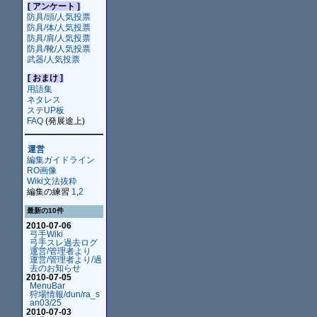
[ アンケート ]
防具/頭/人気投票
防具/体/人気投票
防具/肩/人気投票
防具/靴/人気投票
武器/人気投票
[ おまけ ]
用語集
ネタレス
ステUP板
FAQ
(発展途上)
運営
編集ガイドライン
RO画像
Wiki文法抜粋
編集の練習
1
,
2
最新の10件
2010-07-06
弓手Wiki
弓手スレ過去ログ
運営/管理者より
運営/管理者より/過
去のお知らせ
2010-07-05
MenuBar
狩場情報/dun/ra_s
an03/25
2010-07-03