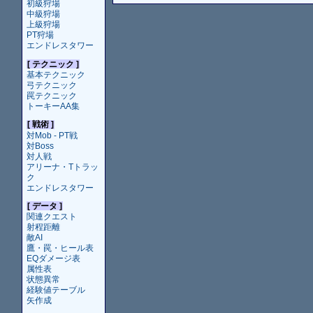
初級狩場
中級狩場
上級狩場
PT狩場
エンドレスタワー
[ テクニック ]
基本テクニック
弓テクニック
罠テクニック
トーキーAA集
[ 戦術 ]
対Mob - PT戦
対Boss
対人戦
アリーナ・Tトラッ
ク
エンドレスタワー
[ データ ]
関連クエスト
射程距離
敵AI
鷹・罠・ヒール表
EQダメージ表
属性表
状態異常
経験値テーブル
矢作成