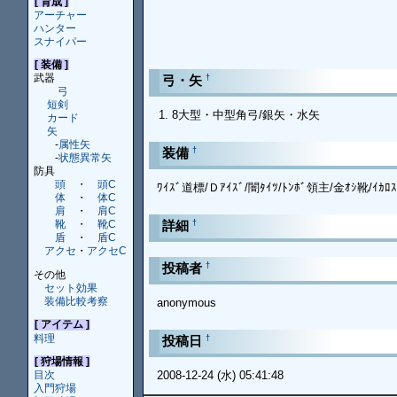
[ 育成 ]
アーチャー
ハンター
スナイパー
[ 装備 ]
武器
†
弓・矢
弓
短剣
8大型・中型角弓/銀矢・水矢
カード
矢
-
属性矢
†
装備
-
状態異常矢
防具
頭
・
頭C
ﾜｲｽﾞ道標/Ｄｱｲｽﾞ/闇ﾀｲﾂ/ﾄﾝﾎﾞ領主/金ｵｼ靴/ｲｶﾛｽ
体
・
体C
肩
・
肩C
†
詳細
靴
・
靴C
盾
・
盾C
アクセ
・
アクセC
†
投稿者
その他
セット効果
装備比較考察
anonymous
[ アイテム ]
料理
†
投稿日
[ 狩場情報 ]
2008-12-24 (水) 05:41:48
目次
入門狩場