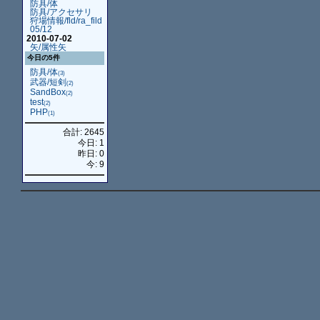
防具/体
防具/アクセサリ
狩場情報/fld/ra_fild
05/12
2010-07-02
矢/属性矢
今日の5件
防具/体
(3)
武器/短剣
(2)
SandBox
(2)
test
(2)
PHP
(1)
合計: 2645
今日: 1
昨日: 0
今: 9