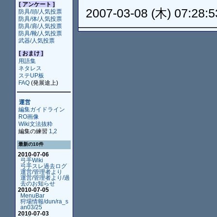
[ アンケート ]
2007-03-08 (木) 07:28:5
防具/頭/人気投票
防具/体/人気投票
防具/肩/人気投票
防具/靴/人気投票
武器/人気投票
[ おまけ ]
用語集
ネタレス
ステUP板
FAQ
(発展途上)
運営
編集ガイドライン
RO画像
Wiki文法抜粋
編集の練習
1
,
2
最新の10件
2010-07-06
弓手Wiki
弓手スレ過去ログ
運営/管理者より
運営/管理者より/過
去のお知らせ
2010-07-05
MenuBar
狩場情報/dun/ra_s
an03/25
2010-07-03