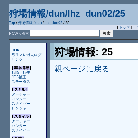
狩場情報/dun/lhz_dun02/25
Top
/
狩場情報
/
dun
/
lhz_dun02
/ 25
[
トップ
] [
ROWiki検索
狩場情報: 25
†
TOP
弓手スレ過去ログ
リンク
親ページに戻る
[ 基本情報 ]
転職・転生
JOB補正
ステータス
[ スキル ]
アーチャー
ハンター
スナイパー
レンジャー
[ スタイル ]
アーチャー
ハンター
スナイパー