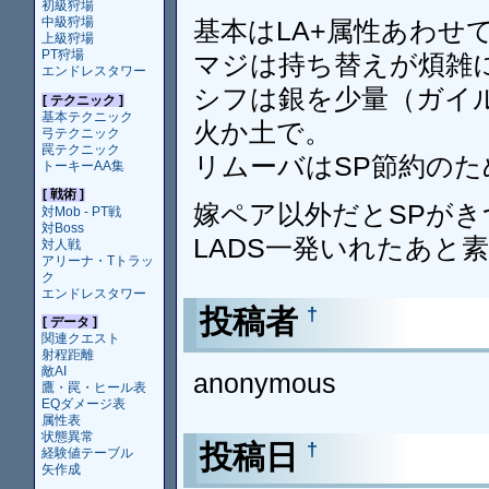
初級狩場
中級狩場
基本はLA+属性あわせて
上級狩場
PT狩場
マジは持ち替えが煩雑
エンドレスタワー
シフは銀を少量（ガイ
[ テクニック ]
基本テクニック
火か土で。
弓テクニック
罠テクニック
リムーバはSP節約のた
トーキーAA集
[ 戦術 ]
嫁ペア以外だとSPが
対Mob - PT戦
対Boss
LADS一発いれたあと
対人戦
アリーナ・Tトラッ
ク
エンドレスタワー
投稿者
†
[ データ ]
関連クエスト
射程距離
敵AI
anonymous
鷹・罠・ヒール表
EQダメージ表
属性表
状態異常
投稿日
†
経験値テーブル
矢作成