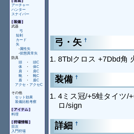
[ 育成 ]
アーチャー
ハンター
スナイパー
[ 装備 ]
武器
弓
短剣
弓・矢
†
カード
矢
-
属性矢
-
状態異常矢
8Tblクロス +7Dbd
防具
頭
・
頭C
体
・
体C
肩
・
肩C
靴
・
靴C
装備
†
盾
・
盾C
アクセ
・
アクセC
その他
4ミス冠/+5蛙タイツ/
セット効果
装備比較考察
ロ/sign
[ アイテム ]
料理
[ 狩場情報 ]
詳細
†
目次
入門狩場