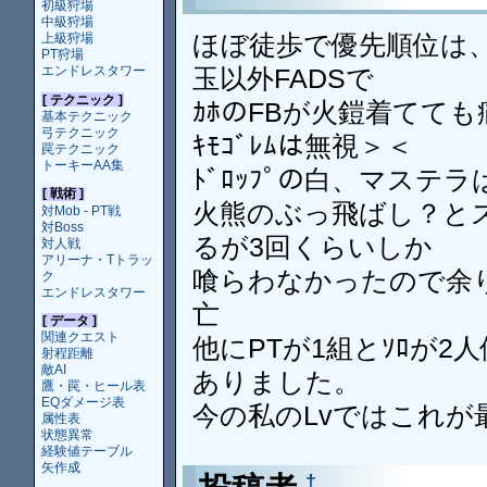
初級狩場
中級狩場
ほぼ徒歩で優先順位は、
上級狩場
PT狩場
玉以外FADSで
エンドレスタワー
[ テクニック ]
ｶﾎのFBが火鎧着てて
基本テクニック
弓テクニック
ｷﾓｺﾞﾚﾑは無視＞＜
罠テクニック
トーキーAA集
ﾄﾞﾛｯﾌﾟの白、マステ
[ 戦術 ]
火熊のぶっ飛ばし？とス
対Mob - PT戦
対Boss
るが3回くらいしか
対人戦
アリーナ・Tトラッ
喰らわなかったので余
ク
エンドレスタワー
亡
[ データ ]
関連クエスト
他にPTが1組とｿﾛが
射程距離
敵AI
ありました。
鷹・罠・ヒール表
EQダメージ表
今の私のLvではこれが
属性表
状態異常
経験値テーブル
矢作成
†