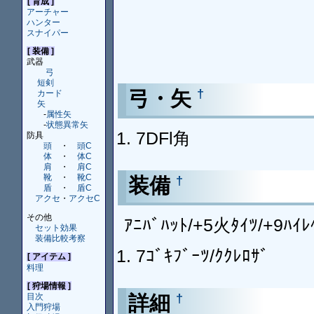
[ 育成 ]
アーチャー
ハンター
スナイパー
[ 装備 ]
武器
弓
短剣
弓・矢
†
カード
矢
-
属性矢
-
状態異常矢
7DFl角
防具
頭
・
頭C
体
・
体C
肩
・
肩C
靴
・
靴C
装備
†
盾
・
盾C
アクセ
・
アクセC
その他
ｱﾆﾊﾞﾊｯﾄ/+5火ﾀｲﾂ/+9ﾊｲﾚ
セット効果
装備比較考察
7ｺﾞｷﾌﾞｰﾂ/ｸｸﾚﾛｻﾞ
[ アイテム ]
料理
[ 狩場情報 ]
詳細
†
目次
入門狩場