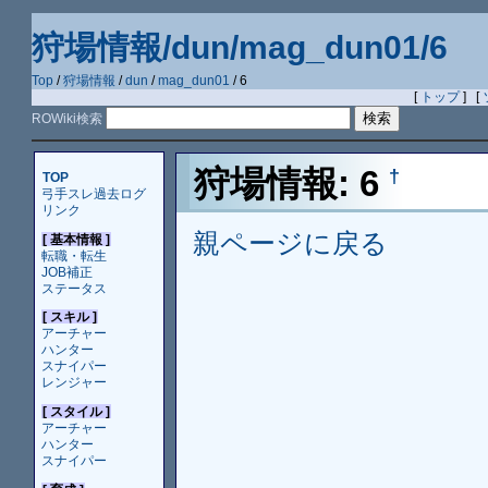
狩場情報/dun/mag_dun01/6
Top
/
狩場情報
/
dun
/
mag_dun01
/ 6
[
トップ
] [
ROWiki検索
狩場情報: 6
†
TOP
弓手スレ過去ログ
リンク
親ページに戻る
[ 基本情報 ]
転職・転生
JOB補正
ステータス
[ スキル ]
アーチャー
ハンター
スナイパー
レンジャー
[ スタイル ]
アーチャー
ハンター
スナイパー