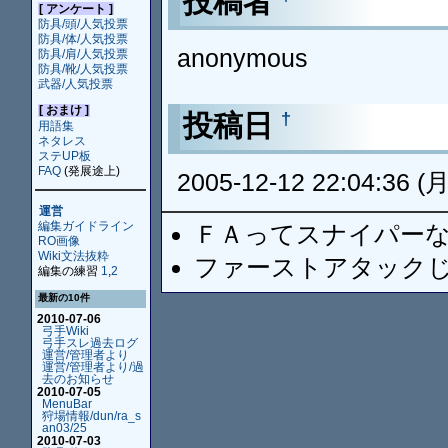
投稿者
[ アンケート ]
防具/頭/人気投票
防具/体/人気投票
anonymous
防具/肩/人気投票
防具/靴/人気投票
武器/人気投票
[ おまけ ]
投稿日
†
用語集
ネタレス
ステUP板
FAQ
(発展途上)
2005-12-12 22:04:36 (月
運営
編集ガイドライン
ＦＡってスナイパーな
RO画像
Wiki文法抜粋
ファーストアタックじゃ
編集の練習
1
,
2
最新の10件
2010-07-06
弓手Wiki
弓手スレ過去ログ
運営/管理者より
運営/管理者より/過
去のお知らせ
2010-07-05
MenuBar
狩場情報/dun/ra_s
an03/25
2010-07-03