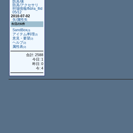
防具/体
防具/アクセサリ
狩場情報/fld/ra_fild
05/12
2010-07-02
矢/属性矢
今日の5件
SandBox
(3)
アイテム/料理
(2)
意見・要望
(2)
ヘルプ
(2)
属性表
(2)
合計: 2588
今日: 1
昨日: 0
今: 4