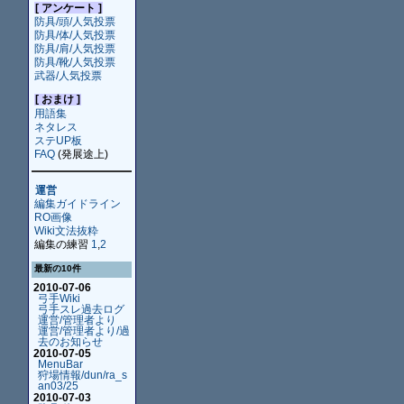
[ アンケート ]
防具/頭/人気投票
防具/体/人気投票
防具/肩/人気投票
防具/靴/人気投票
武器/人気投票
[ おまけ ]
用語集
ネタレス
ステUP板
FAQ
(発展途上)
運営
編集ガイドライン
RO画像
Wiki文法抜粋
編集の練習
1
,
2
最新の10件
2010-07-06
弓手Wiki
弓手スレ過去ログ
運営/管理者より
運営/管理者より/過
去のお知らせ
2010-07-05
MenuBar
狩場情報/dun/ra_s
an03/25
2010-07-03