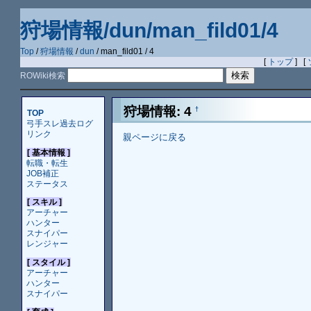
狩場情報/dun/man_fild01/4
Top
/
狩場情報
/
dun
/ man_fild01 / 4
[
トップ
] [
ROWiki検索
狩場情報: 4
†
TOP
弓手スレ過去ログ
リンク
親ページに戻る
[ 基本情報 ]
転職・転生
JOB補正
ステータス
[ スキル ]
アーチャー
ハンター
スナイパー
レンジャー
[ スタイル ]
アーチャー
ハンター
スナイパー