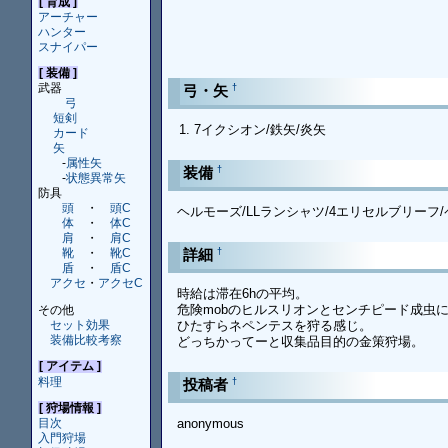
[ 育成 ]
アーチャー
ハンター
スナイパー
[ 装備 ]
武器
†
弓・矢
弓
短剣
7イクシオン/鉄矢/炎矢
カード
矢
-
属性矢
†
装備
-
状態異常矢
防具
頭
・
頭C
ヘルモーズ/LLランシャツ/4エリセルブリーフ
体
・
体C
肩
・
肩C
†
詳細
靴
・
靴C
盾
・
盾C
アクセ
・
アクセC
時給は滞在6hの平均。
危険mobのヒルスリオンとセンチピード成虫
その他
セット効果
ひたすらネペンテスを狩る感じ。
装備比較考察
どっちかってーと収集品目的の金策狩場。
[ アイテム ]
料理
†
投稿者
[ 狩場情報 ]
anonymous
目次
入門狩場