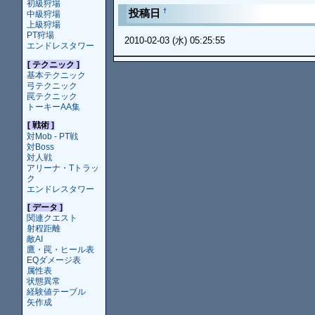
初級狩場
†
投稿日
中級狩場
上級狩場
PT狩場
2010-02-03 (水) 05:25:55
エンドレスタワー
[ テクニック ]
基本テクニック
弓テクニック
罠テクニック
トーキーAA集
[ 戦術 ]
対Mob - PT戦
対Boss
対人戦
アリーナ・Tトラッ
ク
エンドレスタワー
[ データ ]
関連クエスト
射程距離
敵AI
鷹・罠・ヒール表
EQダメージ表
属性表
状態異常
経験値テーブル
矢作成