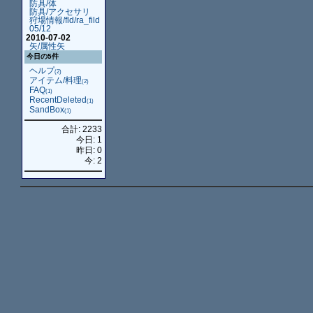
防具/体
防具/アクセサリ
狩場情報/fld/ra_fild
05/12
2010-07-02
矢/属性矢
今日の5件
ヘルプ
(2)
アイテム/料理
(2)
FAQ
(1)
RecentDeleted
(1)
SandBox
(1)
合計: 2233
今日: 1
昨日: 0
今: 2