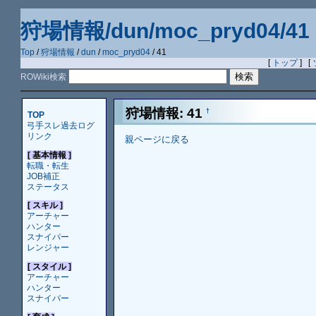
狩場情報/dun/moc_pryd04/41
Top
/
狩場情報
/
dun
/
moc_pryd04
/ 41
[
トップ
] [
ROWiki検索
狩場情報: 41
†
TOP
弓手スレ過去ログ
リンク
親ページに戻る
[ 基本情報 ]
転職・転生
JOB補正
ステータス
[ スキル ]
アーチャー
ハンター
スナイパー
レンジャー
[ スタイル ]
アーチャー
ハンター
スナイパー