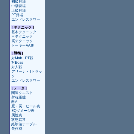
初級狩場
中級狩場
上級狩場
PT狩場
エンドレスタワー
[ テクニック ]
基本テクニック
弓テクニック
罠テクニック
トーキーAA集
[ 戦術 ]
対Mob - PT戦
対Boss
対人戦
アリーナ・Tトラッ
ク
エンドレスタワー
[ データ ]
関連クエスト
射程距離
敵AI
鷹・罠・ヒール表
EQダメージ表
属性表
状態異常
経験値テーブル
矢作成