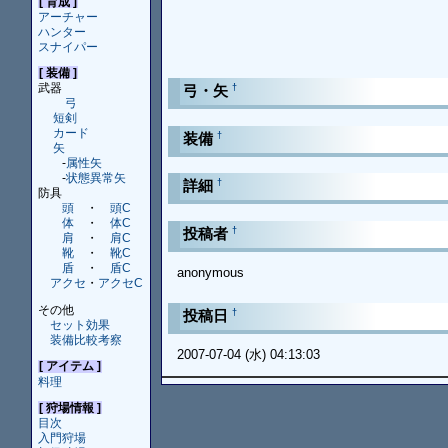
[ 育成 ]
アーチャー
ハンター
スナイパー
[ 装備 ]
武器
†
弓・矢
弓
短剣
カード
†
装備
矢
-
属性矢
-
状態異常矢
†
詳細
防具
頭
・
頭C
体
・
体C
†
投稿者
肩
・
肩C
靴
・
靴C
盾
・
盾C
anonymous
アクセ
・
アクセC
その他
†
投稿日
セット効果
装備比較考察
2007-07-04 (水) 04:13:03
[ アイテム ]
料理
[ 狩場情報 ]
目次
入門狩場