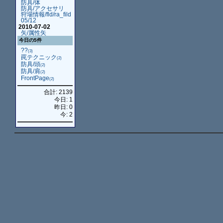
防具/体
防具/アクセサリ
狩場情報/fld/ra_fild
05/12
2010-07-02
矢/属性矢
今日の5件
??
(3)
罠テクニック
(2)
防具/頭
(2)
防具/肩
(2)
FrontPage
(2)
合計: 2139
今日: 1
昨日: 0
今: 2