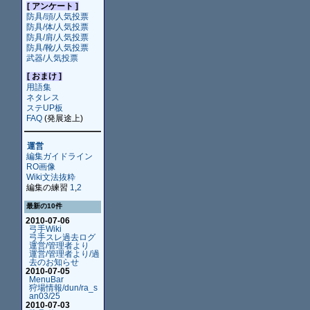
[ アンケート ]
防具/頭/人気投票
防具/体/人気投票
防具/肩/人気投票
防具/靴/人気投票
武器/人気投票
[ おまけ ]
用語集
ネタレス
ステUP板
FAQ
(発展途上)
運営
編集ガイドライン
RO画像
Wiki文法抜粋
編集の練習
1
,
2
最新の10件
2010-07-06
弓手Wiki
弓手スレ過去ログ
運営/管理者より
運営/管理者より/過
去のお知らせ
2010-07-05
MenuBar
狩場情報/dun/ra_s
an03/25
2010-07-03