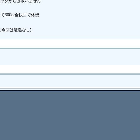
ミックからは吸いません
て300or全快まで休憩
つ
し今回は遭遇なし)