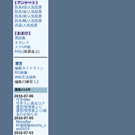
[ アンケート ]
防具/頭/人気投票
防具/体/人気投票
防具/肩/人気投票
防具/靴/人気投票
武器/人気投票
[ おまけ ]
用語集
ネタレス
ステUP板
FAQ
(発展途上)
運営
編集ガイドライン
RO画像
Wiki文法抜粋
編集の練習
1
,
2
最新の10件
2010-07-06
弓手Wiki
弓手スレ過去ログ
運営/管理者より
運営/管理者より/過
去のお知らせ
2010-07-05
MenuBar
狩場情報/dun/ra_s
an03/25
2010-07-03