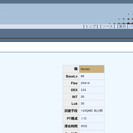
7
[
トップ
] [
ソース
] [
差分
|
バ
職
Hunter
BaseLv
88
Flee
204+4
DEX
124
INT
30
Luk
30
回復手段
+10QMC 化け餌
PT構成
ソロ
滞在時間
30分