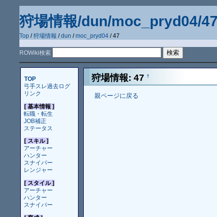
狩場情報/dun/moc_pryd04/4
Top
/
狩場情報
/
dun
/
moc_pryd04
/ 47
ROWiki検索
狩場情報: 47
†
TOP
弓手スレ過去ログ
リンク
親ページに戻る
[ 基本情報 ]
転職・転生
JOB補正
ステータス
[ スキル ]
アーチャー
ハンター
スナイパー
レンジャー
[ スタイル ]
アーチャー
ハンター
スナイパー