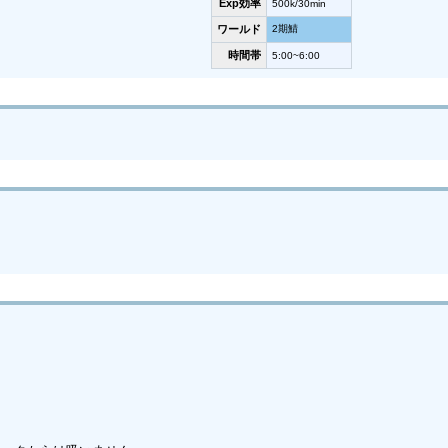
Exp効率
500k/30min
ワールド
2期鯖
時間帯
5:00~6:00