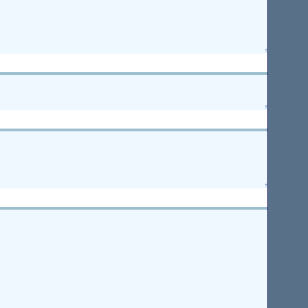
↑
↑
↑