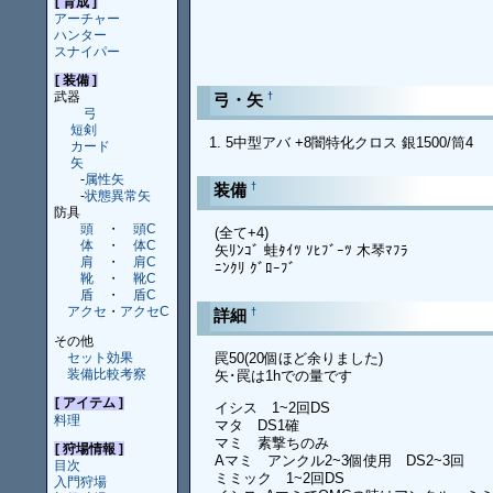
[ 育成 ]
アーチャー
ハンター
スナイパー
[ 装備 ]
武器
†
弓・矢
弓
短剣
5中型アバ +8闇特化クロス 銀1500/筒4
カード
矢
-
属性矢
†
装備
-
状態異常矢
防具
頭
・
頭C
(全て+4)
体
・
体C
矢ﾘﾝｺﾞ 蛙ﾀｲﾂ ｿﾋﾌﾞｰﾂ 木琴ﾏﾌﾗ
肩
・
肩C
ﾆﾝｸﾘ ｸﾞﾛｰﾌﾞ
靴
・
靴C
盾
・
盾C
アクセ
・
アクセC
†
詳細
その他
セット効果
罠50(20個ほど余りました)
装備比較考察
矢･罠は1hでの量です
[ アイテム ]
イシス 1~2回DS
料理
マタ DS1確
マミ 素撃ちのみ
[ 狩場情報 ]
Aマミ アンクル2~3個使用 DS2~3回
目次
ミミック 1~2回DS
入門狩場