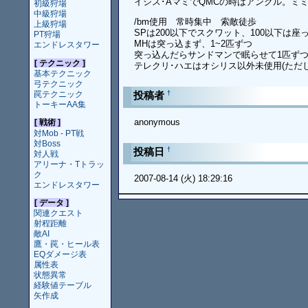
イシス･AマミでQMCの時はアンクル。ミ
初級狩場
中級狩場
/bm使用 常時集中 索敵徒歩
上級狩場
SPは200以下でスクワット、100以下は座っ
PT狩場
MHは突っ込まず、1~2匹ずつ
エンドレスタワー
突っ込んだらサンドマンで眠らせて1匹ず
[ テクニック ]
テレクリ･ハエはオシリス以外未使用(ただ
基本テクニック
弓テクニック
†
罠テクニック
投稿者
トーキーAA集
anonymous
[ 戦術 ]
対Mob - PT戦
対Boss
†
投稿日
対人戦
アリーナ・Tトラッ
ク
2007-08-14 (火) 18:29:16
エンドレスタワー
[ データ ]
関連クエスト
射程距離
敵AI
鷹・罠・ヒール表
EQダメージ表
属性表
状態異常
経験値テーブル
矢作成