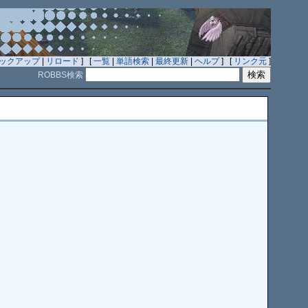
ックアップ
|
リロード
] [
一覧
|
単語検索
|
最終更新
|
ヘルプ
] [
リンク元
]
ROBBS検索