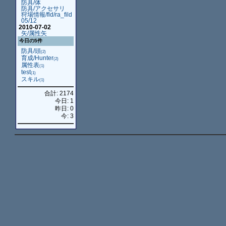
防具/体
防具/アクセサリ
狩場情報/fld/ra_fild
05/12
2010-07-02
矢/属性矢
今日の5件
防具/頭
(2)
育成/Hunter
(2)
属性表
(1)
test
(1)
スキル
(1)
合計: 2174
今日: 1
昨日: 0
今: 3