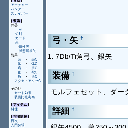
[ 育成 ]
アーチャー
ハンター
スナイパー
[ 装備 ]
武器
弓
短剣
弓・矢
†
カード
矢
-
属性矢
-
状態異常矢
7Db/Ti角弓、銀矢
防具
頭
・
頭C
体
・
体C
肩
・
肩C
靴
・
靴C
装備
†
盾
・
盾C
アクセ
・
アクセC
その他
モルフェセット、ダー
セット効果
装備比較考察
[ アイテム ]
詳細
†
料理
[ 狩場情報 ]
目次
銀矢4500、罠250～
入門狩場