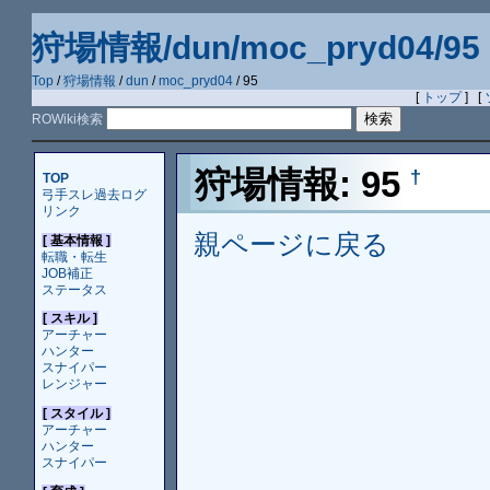
狩場情報/dun/moc_pryd04/95
Top
/
狩場情報
/
dun
/
moc_pryd04
/ 95
[
トップ
] [
ROWiki検索
狩場情報: 95
†
TOP
弓手スレ過去ログ
リンク
親ページに戻る
[ 基本情報 ]
転職・転生
JOB補正
ステータス
[ スキル ]
アーチャー
ハンター
スナイパー
レンジャー
[ スタイル ]
アーチャー
ハンター
スナイパー