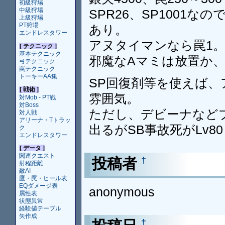
初級狩場
中級狩場
SPR26、SP1001
上級狩場
PT狩場
あり。
エンドレスタワー
アヌタイマンなら罠1。
[ テクニック ]
基本テクニック
邪魔なAマミは放置か、
弓テクニック
罠テクニック
トーキーAA集
SP回復剤等を使えば、
[ 戦術 ]
雰囲気。
対Mob - PT戦
対Boss
ただし、デビーナなど
対人戦
アリーナ・Tトラッ
出るがSB事故死がLv8
ク
エンドレスタワー
[ データ ]
関連クエスト
投稿者
†
射程距離
敵AI
鷹・罠・ヒール表
EQダメージ表
anonymous
属性表
状態異常
経験値テーブル
矢作成
†