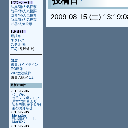
投稿日
[ アンケート ]
防具/頭/人気投票
防具/体/人気投票
2009-08-15 (土) 13:19:0
防具/肩/人気投票
防具/靴/人気投票
武器/人気投票
[ おまけ ]
用語集
ネタレス
ステUP板
FAQ
(発展途上)
運営
編集ガイドライン
RO画像
Wiki文法抜粋
編集の練習
1
,
2
最新の10件
2010-07-06
弓手Wiki
弓手スレ過去ログ
運営/管理者より
運営/管理者より/過
去のお知らせ
2010-07-05
MenuBar
狩場情報/dun/ra_s
an03/25
2010-07-03