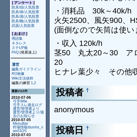
[ アンケート ]
防具/頭/人気投票
・消耗品 30k～40k/h
防具/体/人気投票
防具/肩/人気投票
火矢2500、風矢900、
防具/靴/人気投票
武器/人気投票
(面倒なので矢筒は使い
[ おまけ ]
用語集
・収入 120k/h
ネタレス
ステUP板
茎50 丸太20～30 ア
FAQ
(発展途上)
20
運営
編集ガイドライン
ヒナレ葉少々 その他収集
RO画像
Wiki文法抜粋
編集の練習
1
,
2
投稿者
†
最新の10件
2010-07-06
弓手Wiki
弓手スレ過去ログ
anonymous
運営/管理者より
運営/管理者より/過
去のお知らせ
2010-07-05
MenuBar
投稿日
†
狩場情報/dun/ra_s
an03/25
2010-07-03