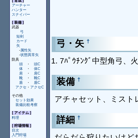
[ 育成 ]
アーチャー
ハンター
スナイパー
[ 装備 ]
武器
弓
短剣
弓・矢
†
カード
矢
-
属性矢
-
状態異常矢
7ﾊﾟｳﾁﾝｸﾞ中型角弓、
防具
頭
・
頭C
体
・
体C
肩
・
肩C
靴
・
靴C
装備
†
盾
・
盾C
アクセ
・
アクセC
その他
アチャセット、ミスト
セット効果
装備比較考察
[ アイテム ]
詳細
†
料理
[ 狩場情報 ]
目次
だらだら狩りたいけど
入門狩場