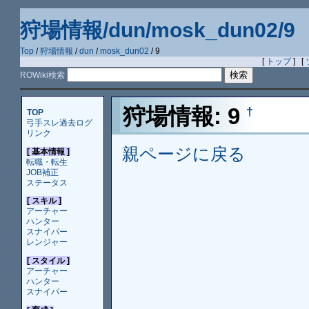
狩場情報/dun/mosk_dun02/9
Top
/
狩場情報
/
dun
/
mosk_dun02
/ 9
[
トップ
] [
ROWiki検索
狩場情報: 9
†
TOP
弓手スレ過去ログ
リンク
親ページに戻る
[ 基本情報 ]
転職・転生
JOB補正
ステータス
[ スキル ]
アーチャー
ハンター
スナイパー
レンジャー
[ スタイル ]
アーチャー
ハンター
スナイパー