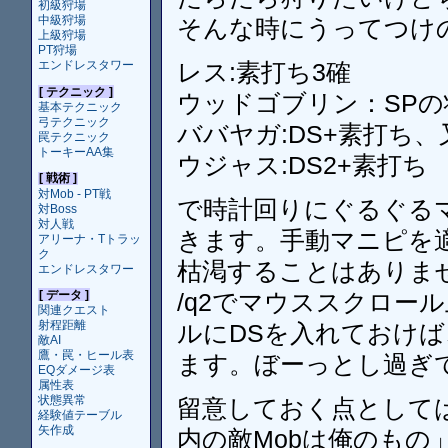
初級狩場
中級狩場
そんな時にうってつけ
上級狩場
PT狩場
レス:素打ち3確
エンドレスタワー
[ テクニック ]
ウッドゴブリン：SPの
基本テクニック
弓テクニック
ババヤガ:DS+素打ち、
罠テクニック
トーキーAA集
ウジャス:DS2+素打ち
[ 戦術 ]
対Mob - PT戦
で時計回りにぐるぐる
対Boss
対人戦
きます。手動マニピを
アリーナ・Tトラッ
ク
枯渇することはありま
エンドレスタワー
/q2でマウススクロー
[ データ ]
関連クエスト
射程距離
ルにDSを入れておけ
敵AI
鷹・罠・ヒール表
ます。ぼーっとし過ぎ
EQダメージ表
属性表
状態異常
留意しておく点として
経験値テーブル
矢作成
内の敵Mobは俺のも