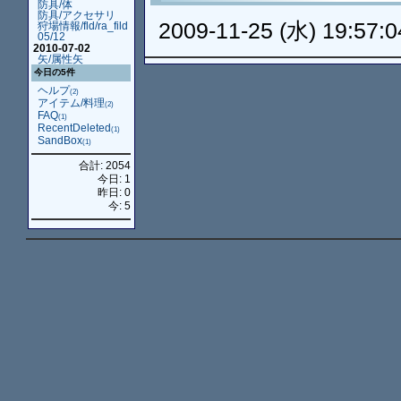
防具/体
防具/アクセサリ
2009-11-25 (水) 19:57:0
狩場情報/fld/ra_fild
05/12
2010-07-02
矢/属性矢
今日の5件
ヘルプ
(2)
アイテム/料理
(2)
FAQ
(1)
RecentDeleted
(1)
SandBox
(1)
合計: 2054
今日: 1
昨日: 0
今: 5