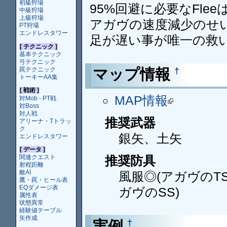
初級狩場
95%回避に必要なFle
中級狩場
上級狩場
アガヴの速度減少のせ
PT狩場
エンドレスタワー
足が遅い事が唯一の救
[ テクニック ]
基本テクニック
弓テクニック
罠テクニック
マップ情報
†
トーキーAA集
[ 戦術 ]
MAP情報
対Mob - PT戦
対Boss
対人戦
推奨武器
アリーナ・Tトラッ
ク
銀矢、土矢
エンドレスタワー
[ データ ]
推奨防具
関連クエスト
射程距離
敵AI
風服◎(アガヴのT
鷹・罠・ヒール表
EQダメージ表
ガヴのSS)
属性表
状態異常
経験値テーブル
矢作成
実例
†