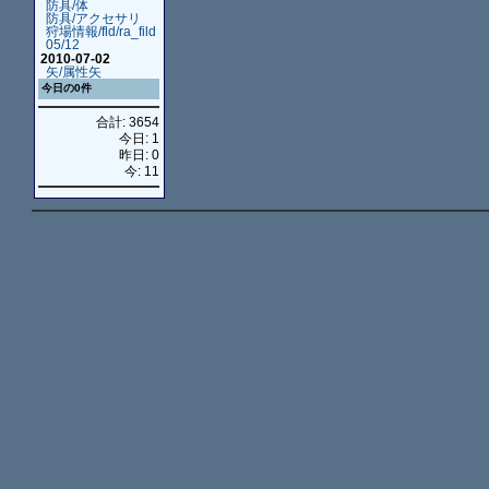
防具/体
防具/アクセサリ
狩場情報/fld/ra_fild
05/12
2010-07-02
矢/属性矢
今日の0件
合計: 3654
今日: 1
昨日: 0
今: 11