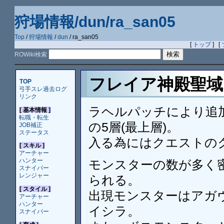
狩場情報/dun/ra_san05
Top
/
狩場情報
/
dun
/ ra_san05
[
トップ
] [
ROWiki検索
フレイア神殿聖域 5F
TOP
弓手スレ過去ログ
リンク
ラヘルパッチにより追
[ 基本情報 ]
転職・転生
の5層(最上層)。
JOB補正
ステータス
入る為にはクエストの
[ スキル ]
アーチャー
ハンター
モンスターの数が多く
スナイパー
レンジャー
られる。
[ スタイル ]
出現モンスターはアガ
アーチャー
ハンター
イシラ。
スナイパー