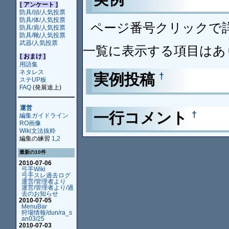
[ アンケート ]
防具/頭/人気投票
防具/体/人気投票
ページ番号クリックで
防具/肩/人気投票
防具/靴/人気投票
武器/人気投票
一覧に表示する項目はあ
[ おまけ ]
用語集
ネタレス
実例投稿
†
ステUP板
FAQ
(発展途上)
運営
一行コメント
†
編集ガイドライン
RO画像
Wiki文法抜粋
編集の練習
1
,
2
最新の10件
2010-07-06
弓手Wiki
弓手スレ過去ログ
運営/管理者より
運営/管理者より/過
去のお知らせ
2010-07-05
MenuBar
狩場情報/dun/ra_s
an03/25
2010-07-03