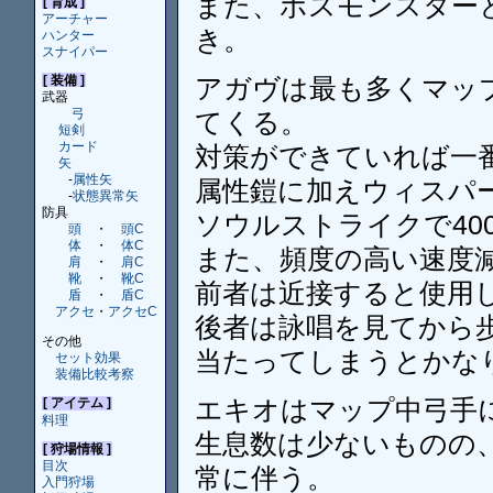
また、ボスモンスター
[ 育成 ]
アーチャー
き。
ハンター
スナイパー
アガヴは最も多くマッ
[ 装備 ]
武器
弓
てくる。
短剣
カード
対策ができていれば一
矢
-
属性矢
属性鎧に加えウィスパ
-
状態異常矢
防具
ソウルストライクで400
頭
・
頭C
体
・
体C
また、頻度の高い速度
肩
・
肩C
靴
・
靴C
前者は近接すると使用
盾
・
盾C
アクセ
・
アクセC
後者は詠唱を見てから
その他
当たってしまうとかな
セット効果
装備比較考察
エキオはマップ中弓手
[ アイテム ]
料理
生息数は少ないものの、
[ 狩場情報 ]
目次
常に伴う。
入門狩場