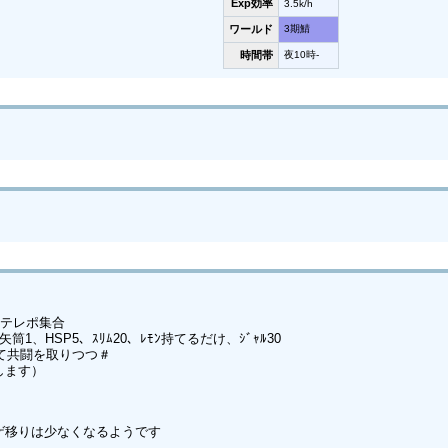
Exp効率
3.5k/h
ワールド
3期鯖
時間帯
夜10時-
はテレポ集合
筒1、HSP5、ｽﾘﾑ20、ﾚﾓﾝ持てるだけ、ｼﾞｬﾙ30
て共闘を取りつつ＃
します）
も
ゲ移りは少なくなるようです