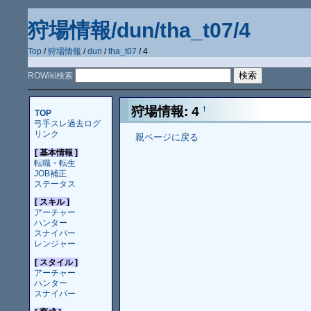
狩場情報/dun/tha_t07/4
Top
/
狩場情報
/
dun
/
tha_t07
/ 4
ROWiki検索
狩場情報: 4
†
TOP
弓手スレ過去ログ
リンク
親ページに戻る
[ 基本情報 ]
転職・転生
JOB補正
ステータス
[ スキル ]
アーチャー
ハンター
スナイパー
レンジャー
[ スタイル ]
アーチャー
ハンター
スナイパー