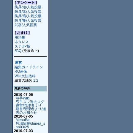
[ アンケート ]
防具/頭/人気投票
防具/体/人気投票
防具/肩/人気投票
防具/靴/人気投票
武器/人気投票
[ おまけ ]
用語集
ネタレス
ステUP板
FAQ
(発展途上)
運営
編集ガイドライン
RO画像
Wiki文法抜粋
編集の練習
1
,
2
最新の10件
2010-07-06
弓手Wiki
弓手スレ過去ログ
運営/管理者より
運営/管理者より/過
去のお知らせ
2010-07-05
MenuBar
狩場情報/dun/ra_s
an03/25
2010-07-03