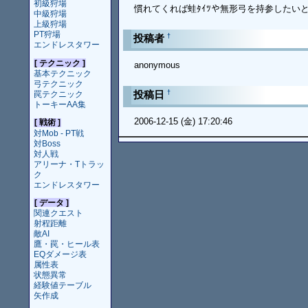
初級狩場
慣れてくれば蛙ﾀｲﾂや無形弓を持参したい
中級狩場
上級狩場
PT狩場
†
投稿者
エンドレスタワー
[ テクニック ]
anonymous
基本テクニック
弓テクニック
†
投稿日
罠テクニック
トーキーAA集
2006-12-15 (金) 17:20:46
[ 戦術 ]
対Mob - PT戦
対Boss
対人戦
アリーナ・Tトラッ
ク
エンドレスタワー
[ データ ]
関連クエスト
射程距離
敵AI
鷹・罠・ヒール表
EQダメージ表
属性表
状態異常
経験値テーブル
矢作成