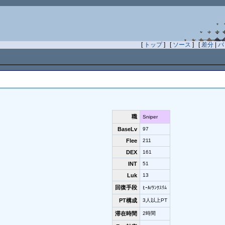
[
トップ
] [
ソース
] [
差分
|
バ
職
Sniper
BaseLv
97
Flee
211
DEX
161
INT
51
Luk
13
回復手段
ﾋｰﾙ/ﾗﾝｸｽﾘﾑ
PT構成
3人以上PT
滞在時間
2時間