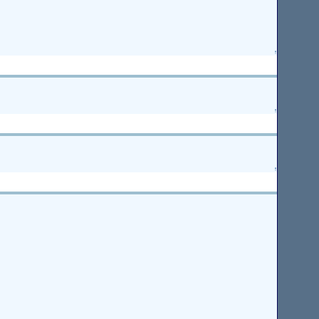
↑
↑
↑