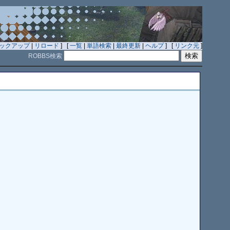
ックアップ
|
リロード
] [
一覧
|
単語検索
|
最終更新
|
ヘルプ
] [
リンク元
]
ROBBS検索