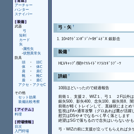
[ 育成 ]
アーチャー
ハンター
スナイパー
[ 装備 ]
武器
†
弓・矢
弓
短剣
10ﾊﾛｳﾄﾞｺﾝﾎﾟｼﾞ/+9ﾀﾞﾑﾄﾞX 銀影念
カード
矢
-
属性矢
†
装備
-
状態異常矢
防具
頭
・
頭C
HLVｷｬｯﾌﾟ/闇ﾀｲﾂ/ﾚｲﾄﾞﾏﾌﾗ/ｴｷﾞﾗﾌﾞｰﾂ
体
・
体C
肩
・
肩C
†
詳細
靴
・
靴C
盾
・
盾C
アクセ
・
アクセC
10回ほどいったので経過報告
その他
前衛１、支援２、WIZ１、弓１ ２F以外
セット効果
銀矢500、影矢400、念矢100、銀矢筒8、闇矢
装備比較考察
前衛が軽くトレインして、直線状にまとめ
[ アイテム ]
監視はFA+通常攻撃（グロあれば鷹が活躍
料理
慰労はDSや＃でなるべく早く落とします
絶望はSGで落ちるので念矢はいらないか
[ 狩場情報 ]
目次
弓・WIZの前に支援が立ってもらえればタ
入門狩場