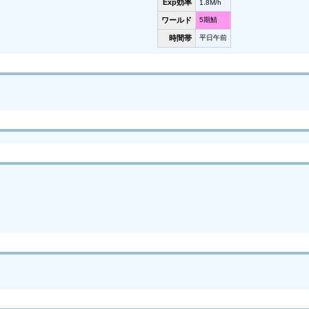
Exp効率
1.8M/h
ワールド
5期鯖
時間帯
平日午前