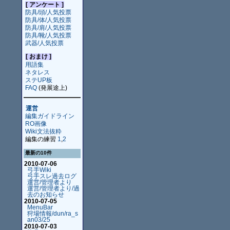
[ アンケート ]
防具/頭/人気投票
防具/体/人気投票
防具/肩/人気投票
防具/靴/人気投票
武器/人気投票
[ おまけ ]
用語集
ネタレス
ステUP板
FAQ
(発展途上)
運営
編集ガイドライン
RO画像
Wiki文法抜粋
編集の練習
1
,
2
最新の10件
2010-07-06
弓手Wiki
弓手スレ過去ログ
運営/管理者より
運営/管理者より/過
去のお知らせ
2010-07-05
MenuBar
狩場情報/dun/ra_s
an03/25
2010-07-03