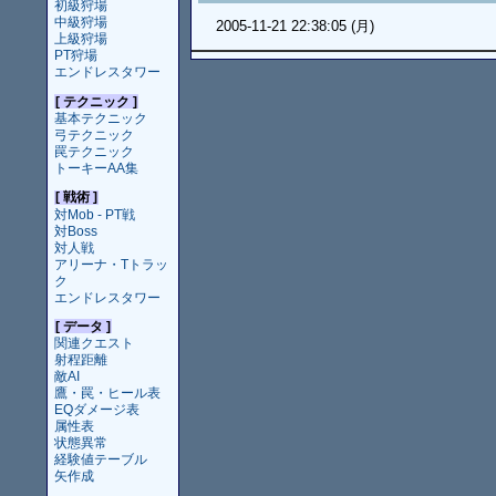
初級狩場
中級狩場
2005-11-21 22:38:05 (月)
上級狩場
PT狩場
エンドレスタワー
[ テクニック ]
基本テクニック
弓テクニック
罠テクニック
トーキーAA集
[ 戦術 ]
対Mob - PT戦
対Boss
対人戦
アリーナ・Tトラッ
ク
エンドレスタワー
[ データ ]
関連クエスト
射程距離
敵AI
鷹・罠・ヒール表
EQダメージ表
属性表
状態異常
経験値テーブル
矢作成