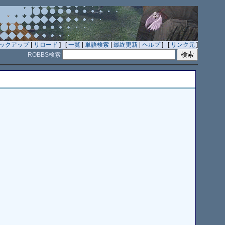
ックアップ
|
リロード
] [
一覧
|
単語検索
|
最終更新
|
ヘルプ
] [
リンク元
]
ROBBS検索