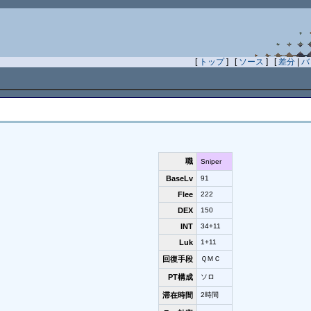
[
トップ
] [
ソース
] [
差分
|
バ
職
Sniper
BaseLv
91
Flee
222
DEX
150
INT
34+11
Luk
1+11
回復手段
ＱＭＣ
PT構成
ソロ
滞在時間
2時間