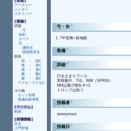
[ 育成 ]
アーチャー
ハンター
スナイパー
[ 装備 ]
武器
†
弓・矢
弓
短剣
7中型角+炎地銀
カード
矢
-
属性矢
†
装備
-
状態異常矢
防具
頭
・
頭C
†
詳細
体
・
体C
肩
・
肩C
靴
・
靴C
行き止まりでハエ
盾
・
盾C
常時集中、TrS、WW（SPR16）
アクセ
・
アクセC
MHは逃げ地矢＃×2
ドロップは拾う
その他
セット効果
装備比較考察
†
投稿者
[ アイテム ]
料理
anonymous
[ 狩場情報 ]
目次
†
投稿日
入門狩場