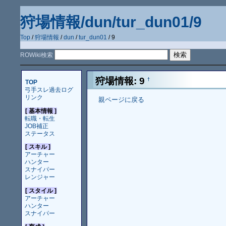
狩場情報/dun/tur_dun01/9
Top
/
狩場情報
/
dun
/
tur_dun01
/ 9
ROWiki検索
狩場情報: 9
†
TOP
弓手スレ過去ログ
リンク
親ページに戻る
[ 基本情報 ]
転職・転生
JOB補正
ステータス
[ スキル ]
アーチャー
ハンター
スナイパー
レンジャー
[ スタイル ]
アーチャー
ハンター
スナイパー