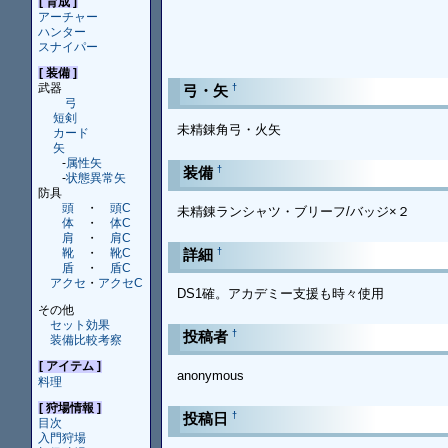
[ 育成 ]
アーチャー
ハンター
スナイパー
[ 装備 ]
武器
†
弓・矢
弓
短剣
未精錬角弓・火矢
カード
矢
-
属性矢
†
装備
-
状態異常矢
防具
頭
・
頭C
未精錬ランシャツ・ブリーフ/バッジ×２
体
・
体C
肩
・
肩C
†
詳細
靴
・
靴C
盾
・
盾C
アクセ
・
アクセC
DS1確。アカデミー支援も時々使用
その他
セット効果
†
投稿者
装備比較考察
[ アイテム ]
anonymous
料理
[ 狩場情報 ]
†
投稿日
目次
入門狩場