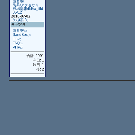
防具/体
防具/アクセサリ
狩場情報/fld/ra_fild
05/12
2010-07-02
矢/属性矢
今日の5件
防具/体
(3)
SandBox
(2)
test
(2)
FAQ
(1)
PHP
(1)
合計: 2991
今日: 1
昨日: 1
今: 2