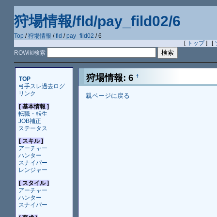
狩場情報/fld/pay_fild02/6
Top
/
狩場情報
/
fld
/
pay_fild02
/ 6
[
トップ
] [
ROWiki検索
狩場情報: 6
†
TOP
弓手スレ過去ログ
リンク
親ページに戻る
[ 基本情報 ]
転職・転生
JOB補正
ステータス
[ スキル ]
アーチャー
ハンター
スナイパー
レンジャー
[ スタイル ]
アーチャー
ハンター
スナイパー