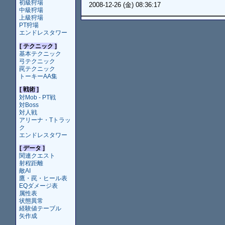
初級狩場
2008-12-26 (金) 08:36:17
中級狩場
上級狩場
PT狩場
エンドレスタワー
[ テクニック ]
基本テクニック
弓テクニック
罠テクニック
トーキーAA集
[ 戦術 ]
対Mob - PT戦
対Boss
対人戦
アリーナ・Tトラッ
ク
エンドレスタワー
[ データ ]
関連クエスト
射程距離
敵AI
鷹・罠・ヒール表
EQダメージ表
属性表
状態異常
経験値テーブル
矢作成