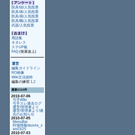
[ アンケート ]
防具/頭/人気投票
防具/体/人気投票
防具/肩/人気投票
防具/靴/人気投票
武器/人気投票
[ おまけ ]
用語集
ネタレス
ステUP板
FAQ
(発展途上)
運営
編集ガイドライン
RO画像
Wiki文法抜粋
編集の練習
1
,
2
最新の10件
2010-07-06
弓手Wiki
弓手スレ過去ログ
運営/管理者より
運営/管理者より/過
去のお知らせ
2010-07-05
MenuBar
狩場情報/dun/ra_s
an03/25
2010-07-03