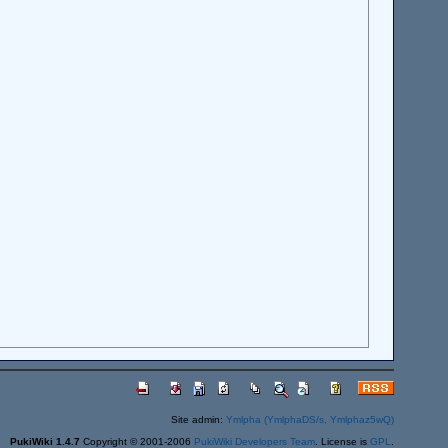
Site admin:
Ymlpha (YmlphaDS/s, Ymlphaz5wQ)
PukiWiki 1.4.7
Copyright © 2001-2006
PukiWiki Developers Team
. License is
GPL
.