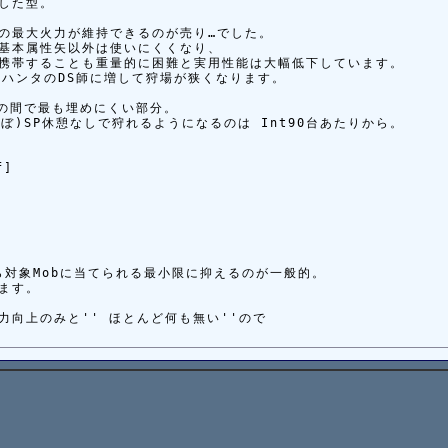
た型。

の最大火力が維持できるのが売り…でした。

本属性矢以外は使いにくくなり、 

携帯することも重量的に困難と実用性能は大幅低下しています。

ハンタのDS師に増して狩場が狭くなります。

の間で最も埋めにくい部分。

)SP休憩なしで狩れるようになるのは Int90台あたりから。

]

ら対象Mobに当てられる最小限に抑えるのが一般的。

す。

向上のみと'' ほとんど何も無い''ので
