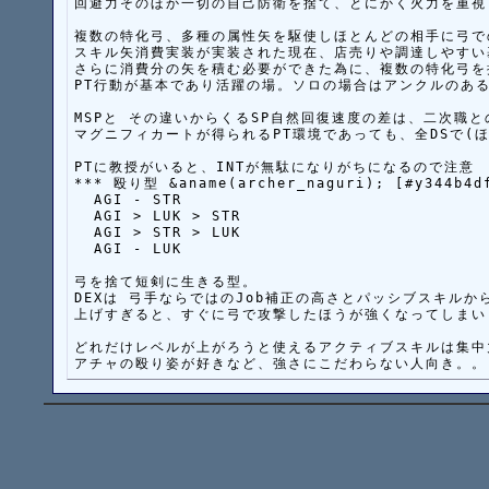
回避力そのほか一切の自己防衛を捨て、とにかく火力を重視し
複数の特化弓、多種の属性矢を駆使しほとんどの相手に弓で
スキル矢消費実装が実装された現在、店売りや調達しやすい基
さらに消費分の矢を積む必要ができた為に、複数の特化弓を
PT行動が基本であり活躍の場。ソロの場合はアンクルのある
MSPと その違いからくるSP自然回復速度の差は、二次職と
マグニフィカートが得られるPT環境であっても、全DSで(ほぼ
PTに教授がいると、INTが無駄になりがちになるので注意

*** 殴り型 &aname(archer_naguri); [#y344b4df
  AGI - STR

  AGI > LUK > STR

  AGI > STR > LUK

  AGI - LUK

弓を捨て短剣に生きる型。

DEXは 弓手ならではのJob補正の高さとパッシブスキルか
上げすぎると、すぐに弓で攻撃したほうが強くなってしまいま
どれだけレベルが上がろうと使えるアクティブスキルは集中力