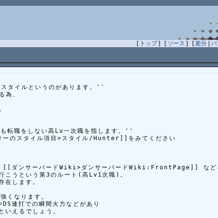
[
トップ
] [
ソース
] [
差分
|
バ
スタイルというのがあります。''

為、



も転職をしない高Lv一次職を指します。''

のスタイル項目>スタイル/Hunter]]をみてください

、[[ダンサーバードWiki>ダンサーバードWiki:FrontPage]] な
こうという第3のルート(高Lv1次職)。

存在します。

強くなります。

DS連打での瞬間火力などがあり

といえるでしょう。
