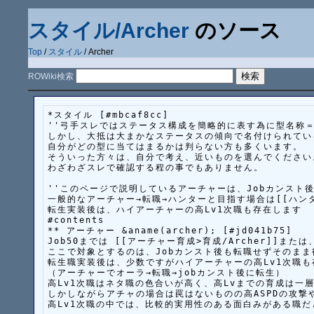
スタイル/Archer
のソース
Top
/
スタイル
/ Archer
ROWiki検索
*スタイル [#mbcaf8cc]

''弓手スレではステータス構成を簡略的に表す為に型名称＝
しかし、大抵は大まかなステータスの傾向で名付けられている
自分がどの型に当てはまるかは判らない方も多くいます。

そういった方々は、自分で考え、近いものを選んでください。
わざわざスレで確認する程の事でもありません。

''このページで説明しているアーチャーは、Jobカンスト後
一般的なアーチャー→転職→ハンターと目指す場合は[[ハンター
転生実装後は、ハイアーチャーの高Lv1次職も存在します

#contents

** アーチャー &aname(archer); [#jd041b75]

Job50までは [[アーチャー育成>育成/Archer]]または
ここで対象とするのは、Jobカンスト後も転職せずそのまま行
転生職実装後は、少数ですがハイアーチャーの高Lv1次職も
（アーチャーでオーラ→転職→jobカンスト後に転生）

高Lv1次職はネタ職の色合いが高く、高Lvまでの育成は一層
しかしながらアチャの場合は罠はないものの高ASPDの攻撃や
高Lv1次職の中では、比較的実用性のある面白みがある職だ