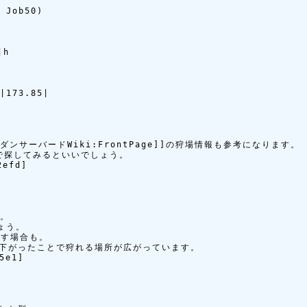
ob50)

h

173.85|

ンサーバードWiki:FrontPage]]の狩場情報も参考になります。

で探してみるといいでしょう。

efd]

。

う。 

す場合も。

下がったことで狩れる場所が広がっています。

e1]
