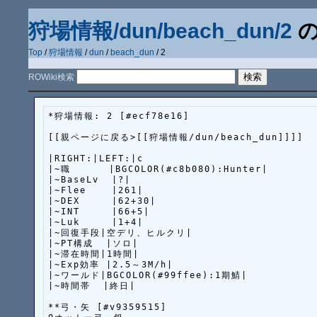
狩場情報/dun/beach_dun/2
の
Top
/
狩場情報
/
dun
/
beach_dun
/ 2
ROWiki検索
*狩場情報: 2 [#ecf78e16]

[[親ページに戻る>[[狩場情報/dun/beach_dun]]]]

|RIGHT:|LEFT:|c

|~職      |BGCOLOR(#c8b080):Hunter|

|~BaseLv  |?|

|~Flee    |261|

|~DEX     |62+30|

|~INT     |66+5|

|~Luk     |1+4|

|~回復手段|空デリ、ヒルクリ|

|~PT構成  |ソロ|

|~滞在時間|1時間|

|~Exp効率 |2.5～3M/h|

|~ワールド|BGCOLOR(#99ffee):1期鯖|

|~時間帯  |終日|

**弓・矢 [#v9359515]
