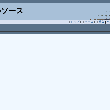
ソース
[
トップ
] [
ソース
] [
差分
|
バ