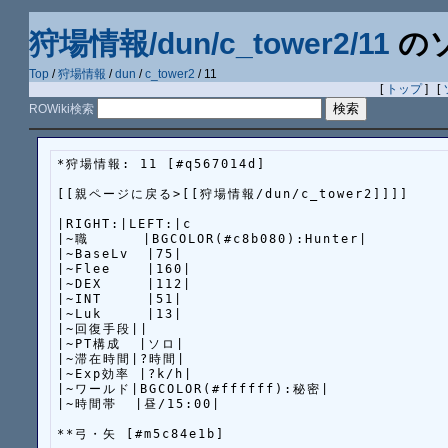
狩場情報/dun/c_tower2/11
の
Top
/
狩場情報
/
dun
/
c_tower2
/ 11
[
トップ
] [
ROWiki検索
*狩場情報: 11 [#q567014d]

[[親ページに戻る>[[狩場情報/dun/c_tower2]]]]

|RIGHT:|LEFT:|c

|~職      |BGCOLOR(#c8b080):Hunter|

|~BaseLv  |75|

|~Flee    |160|

|~DEX     |112|

|~INT     |51|

|~Luk     |13|

|~回復手段||

|~PT構成  |ソロ|

|~滞在時間|?時間|

|~Exp効率 |?k/h|

|~ワールド|BGCOLOR(#ffffff):秘密|

|~時間帯  |昼/15:00|

**弓・矢 [#m5c84e1b]
