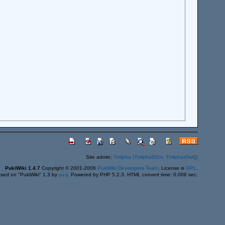
Site admin:
Ymlpha (YmlphaDS/s, Ymlphaz5wQ)
PukiWiki 1.4.7
Copyright © 2001-2006
PukiWiki Developers Team
. License is
GPL
.
sed on "PukiWiki" 1.3 by
yu-ji
. Powered by PHP 5.2.3. HTML convert time: 0.006 sec.