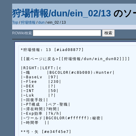
狩場情報/dun/ein_02/13
のソ
Top
/
狩場情報
/
dun
/ ein_02 / 13
ROWiki検索
*狩場情報: 13 [#iad08877]

[[親ページに戻る>[[狩場情報/dun/ein_dun02]]]]

|RIGHT:|LEFT:|c

|~職      |BGCOLOR(#c8b080):Hunter|

|~BaseLv  |97|

|~Flee    |230|

|~DEX     |?|

|~INT     |50|

|~Luk     |?|

|~回復手段||

|~PT構成  |ペア-聖職|

|~滞在時間|?時間|

|~Exp効率 |?k/h|

|~ワールド|BGCOLOR(#ffffff):秘密|

|~時間帯  ||

**弓・矢 [#e34f45e7]
