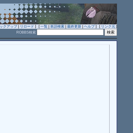
ックアップ
|
リロード
] [
一覧
|
単語検索
|
最終更新
|
ヘルプ
] [
リンク元
]
ROBBS検索