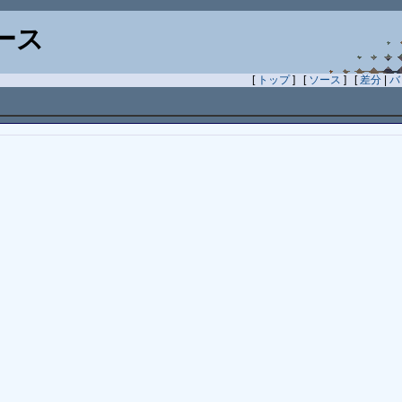
ース
[
トップ
] [
ソース
] [
差分
|
バ