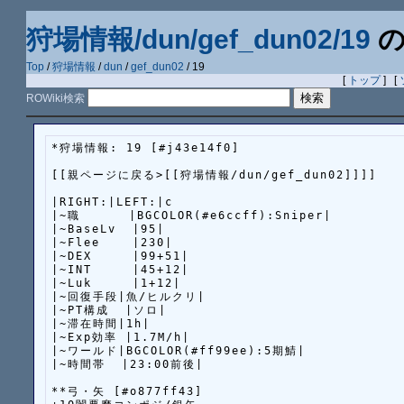
狩場情報/dun/gef_dun02/19
の
Top
/
狩場情報
/
dun
/
gef_dun02
/ 19
[
トップ
] [
ROWiki検索
*狩場情報: 19 [#j43e14f0]

[[親ページに戻る>[[狩場情報/dun/gef_dun02]]]]

|RIGHT:|LEFT:|c

|~職      |BGCOLOR(#e6ccff):Sniper|

|~BaseLv  |95|

|~Flee    |230|

|~DEX     |99+51|

|~INT     |45+12|

|~Luk     |1+12|

|~回復手段|魚/ヒルクリ|

|~PT構成  |ソロ|

|~滞在時間|1h|

|~Exp効率 |1.7M/h|

|~ワールド|BGCOLOR(#ff99ee):5期鯖|

|~時間帯  |23:00前後|

**弓・矢 [#o877ff43]
