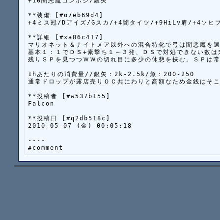
+10闇悪魔コンポジ/銀矢

**装備 [#o7eb69d4]

+4ミス冠/Dアイズ/Gスカ/+4闇タイツ/+9HiLv肩/+4ソヒ
**詳細 [#xa86c417]

マリオネット＆ナイトメア以外への混合特化で弓は闇悪魔を選
基本１：１でＤＳ+素撃ち１～３発、ＤＳで対処できない数は
残りＳＰを見つつＷＷの切れ目に多少の休憩を挟む。ＳＰは常
1hあたりの消費量//銀矢：2k-2.5k/魚：200-250

通常ドロップが露店売りＯＣ共にわりと高額なため金銭はそこ
**投稿者 [#w537b155]

Falcon

**投稿日 [#q2db518c]

2010-05-07 (金) 00:05:18

----
