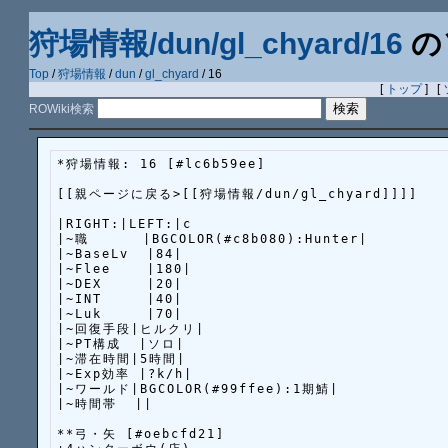
狩場情報/dun/gl_chyard/16
の
Top
/
狩場情報
/
dun
/
gl_chyard
/ 16
[
トップ
] [
ROWiki検索
*狩場情報: 16 [#lc6b59ee]

[[親ページに戻る>[[狩場情報/dun/gl_chyard]]]]

|RIGHT:|LEFT:|c

|~職      |BGCOLOR(#c8b080):Hunter|

|~BaseLv  |84|

|~Flee    |180|

|~DEX     |20|

|~INT     |40|

|~Luk     |70|

|~回復手段|ヒルクリ|

|~PT構成  |ソロ|

|~滞在時間|5時間|

|~Exp効率 |?k/h|

|~ワールド|BGCOLOR(#99ffee):1期鯖|

|~時間帯  ||

**弓・矢 [#oebcfd21]
