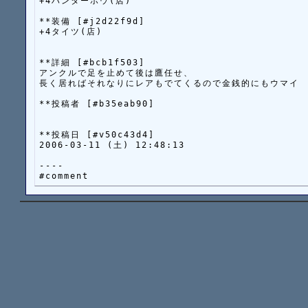
+4ハンターボウ(店)

**装備 [#j2d22f9d]

+4タイツ(店)

**詳細 [#bcb1f503]

アンクルで足を止めて後は鷹任せ、

長く居ればそれなりにレアもでてくるので金銭的にもウマイ

**投稿者 [#b35eab90]

**投稿日 [#v50c43d4]

2006-03-11 (土) 12:48:13

----
