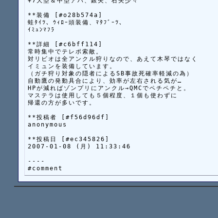
+7大型＆中型アバ、銀矢、石矢少々

**装備 [#o28b574a]

蛙ﾀｲﾂ、ｳｨﾛｰ頭装備、ﾏﾀﾌﾞｰﾂ、

ｲﾐｭﾝﾏﾌﾗ

**詳細 [#c6bff114]

常時集中でテレポ索敵。

対リビオは全アンクル狩りなので、あえて木琴ではなく

イミュンを装備しています。

（ガチ狩り対象の隠者によるSB事故死確率軽減の為）

自動鷹の発動具合により、効率が左右される気が…

HPが減ればゾンプリにアンクル→QMCでペチペチと。

マステラは使用しても５個程度、１個も使わずに

帰還の方が多いです。

**投稿者 [#f56d96df]

anonymous

**投稿日 [#ec345826]

2007-01-08 (月) 11:33:46

----
