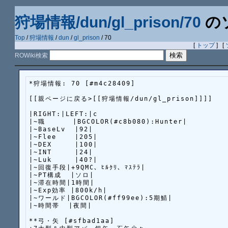
狩場情報/dun/gl_prison/70
の
Top
/
狩場情報
/
dun
/
gl_prison
/ 70
[
トップ
] [
ROWiki検索
*狩場情報: 70 [#m4c28409]

[[親ページに戻る>[[狩場情報/dun/gl_prison]]]]

|RIGHT:|LEFT:|c

|~職      |BGCOLOR(#c8b080):Hunter|

|~BaseLv  |92|

|~Flee    |205|

|~DEX     |100|

|~INT     |24|

|~Luk     |40?|

|~回復手段|+9QMC、ﾋﾙｸﾘ、ﾏｽﾃﾗ|

|~PT構成  |ソロ|

|~滞在時間|1時間|

|~Exp効率 |800k/h|

|~ワールド|BGCOLOR(#ff99ee):5期鯖|

|~時間帯  |夜間|

**弓・矢 [#sfbad1aa]
