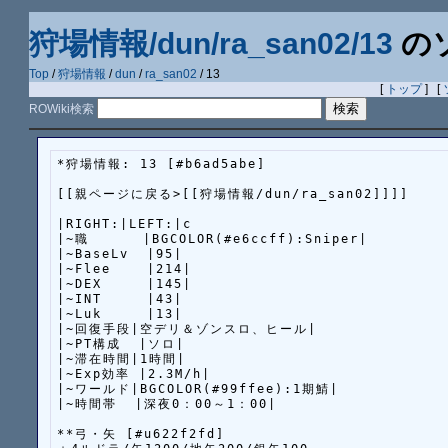
狩場情報/dun/ra_san02/13
の
Top
/
狩場情報
/
dun
/
ra_san02
/ 13
[
トップ
] [
ROWiki検索
*狩場情報: 13 [#b6ad5abe]

[[親ページに戻る>[[狩場情報/dun/ra_san02]]]]

|RIGHT:|LEFT:|c

|~職      |BGCOLOR(#e6ccff):Sniper|

|~BaseLv  |95|

|~Flee    |214|

|~DEX     |145|

|~INT     |43|

|~Luk     |13|

|~回復手段|空デリ＆ゾンスロ、ヒール|

|~PT構成  |ソロ|

|~滞在時間|1時間|

|~Exp効率 |2.3M/h|

|~ワールド|BGCOLOR(#99ffee):1期鯖|

|~時間帯  |深夜0：00～1：00|

**弓・矢 [#u622f2fd]
