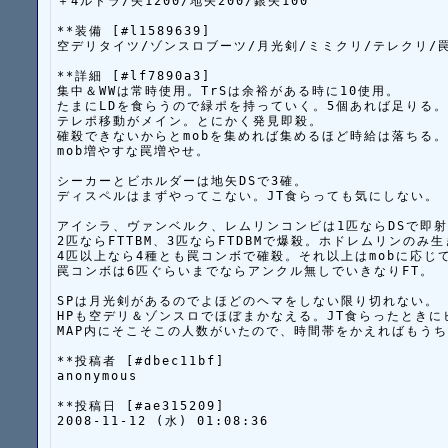
＋4ルドラ/矢1200/地矢200/銀矢100

**装備 [#l1589639]

空デリタイツ/ゾンスロブーツ/月光剣/ミミクリ/テレクリ/罠6
**詳細 [#lf7890a3]

集中＆WWは常時使用。TrSは余裕がある時に10使用。

たまにLDを食らうので緑ポを持っていく。5個あれば足りる。

テレポ移動がメイン。とにかく発見即殺。

確殺できないからとmobを集めれば集めるほど時給は落ちる。

mob増やすな罠増やせ。

シーカーとビホルダーは地矢DSで3確。

ディスペルはまずやってこない。JT食らっても気にしない。

アイシラ、ヴァンベルク、レムリンコンビは1匹ならDSで即射
2匹ならFTTBM、3匹ならFTDBMで爆殺。ホドレムリンのみ生
4匹以上なら4種とも罠コンボで確殺。それ以上はmobに応じて
罠コンボは6匹ぐらいまでならアンクル無しでいきなりFT。

SPは月光剣があるのでよほどのヘマをしない限り切れない。

HPも空デリ＆ゾンスロでほぼまかなえる。JT食らったときに
MAP内にそこそこの人数がいたので、時間帯をかえればもうち
**投稿者 [#dbec11bf]

anonymous

**投稿日 [#ae315209]

2008-11-12 (水) 01:08:36
