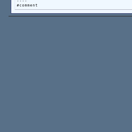
----
