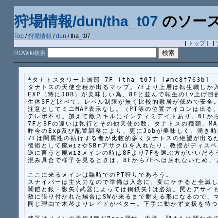
狩場情報/dun/tha_t07
のソー
Top
/
狩場情報
/
dun
/ tha_t07
[
トップ
] [
ROWiki検索
*タナトスタワー上層部 7F (tha_t07) [#mc8f763b]

タナトスの天使全種が出るマップ。7Fより上層は転生職しか入
EXP（特にJOB）が美味しい為、8Fと並んで転生のLv上げ目
生体3Fと比べて、レベル制限が無く比較的敷居が低めで安全。
注意としてミニMAP表示なし。（PT等の位置アイコンは出る。
テレポ不可。加えて敵スキルにインティミデイトあり。6Fから7
7Fと8Fの違いは執行とその他天使の数、タナトスの種類、MA
昨今のExp及び配置調整により、更にJobが美味しく、湧き時
7Fは闇属性の執行する者が比較的多くタナトスの絶望が出るた
後衛として廃wizやSBrアサクロを入れたり、教授がディスペ
逆に言うと廃wizメインの時は8Fより7Fを選ぶ方がいいだろう
混み具合で様子を見るときは、8Fから7Fへは戻れないため、ま
ここに来るメインは臨時でのPT狩りであろう。

スナイパーは主火力なので準備は入念に、変にケチると全滅し
闇鎧と銀・影矢(武器によっては鋼鉄矢)は必須。罠とアサイも
敵に張り付かれた場合はSWが来るまで耐える形になるので、マ
同じ理由で木琴よりレイドがベター。下手に動かず支援を待つ