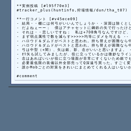
**実例投稿 [#l95f70e3]

#tracker_plus(huntinfo,狩場情報/dun/tha_t07)

**一行コメント [#v45ece09]

- 結局・・棚には何弓がいいんでしょうか・・深淵は除くとした場合。 
- だよねぇーー；　僕はアチャセットに鋼鉄の矢で行ったけど、与ダメ
- それは・・悲しいですね；　私は+7DB角弓なんですけど、ダメが少
- まず弱点属性で数を減らす>>>>>均等にダメを与える -- 支援視点
- ハロウド＆ダムドがベストと思われ。持ち替えが困難なら中型くら
- ハロウド＆ダムドがベストと思われ。持ち替えが困難なら中型くら
- 弓は中型（+闇）、矢は銀、影、念がいいと思いますよ。 -- DSす
- ｵﾘ矢も試してみましたが、役に立っているかは微妙なライン＆重量が
- 念はあればいいが役に立つ場面が非常にすくないため銀でも問題ない 
- 必要最低限の装備以外全部売ってQ深遠弓買った。すごく変わった。
- 誰かMobごとの対策をきれいにまとめてくれる人はいないかな(´・ω