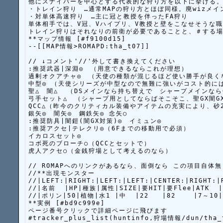
他にスナイパーを中心とする代表的な狩り方を以下に挙げる。
・トレイン狩り　…通常MAPの狩り方とほぼ同様。廃wizメイ
・対単体高速狩り　…主に冠と教授を伴ったFA狩り

単体相手では、V冠、Vハイプリ、V教授と壁をこなせそうな
トレイン狩りはそれなりの前衛が必要であることと、＃する場
**マップ情報 [#f9100d15]

--[[MAP情報>ROMAPD:tha_t07]]

// ↓コメント'//'外して書き換えてください

:推奨武器|深淵◎　（用意できるならこれが理想）

過剰オクアチャ◎　（天使の種類が混じるほど使い勝手が良くな
中型◎ （天使シリーズが中型なので無難に強いがコスト的には
聖△　闇△  （DSメインなら持ち替えで　シャープメインなら
弓手セット△　（シャープ用としてならばそこそこ、聖GX闇G
QCC△（昨今のクリティカル装備やアイテムの充実により、砂
銀矢◎　闇矢◎　鋼鉄矢◎ 念矢○　

:推奨防具|闇鎧(闇GX対策)◎　イミュン◎

:推奨アクセ|テレクリ◎（6Fまでの移動用で必須）

イカロスセット◎

コボ死のブローチ○（QCCとセットで）

虎人アクセ○（金銭狩場として考えるのなら）

// ROMAPへのリンクがあるなら、面倒なら この項目自体
//**出現モンスター

//|LEFT:|RIGHT:|LEFT:|LEFT:|CENTER:|RIGHT:|
//|名前  |HP|種族|属性|SIZE|要HIT|要Flee|ATK  |M
//|ポリン|50|植物|水1 |中  |22   |82    |7～10|0
**実例 [#bd9c999e]

ページ番号クリックで詳細ページに飛びます

#tracker_plus_list(huntinfo,狩場情報/dun/tha_t