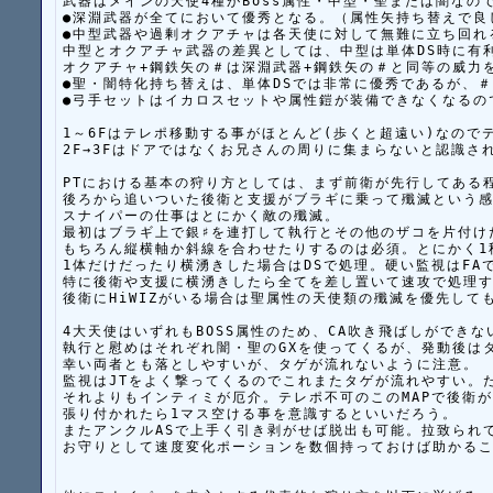
武器はメインの天使4種がBoss属性・中型・聖または闇なので
●深淵武器が全てにおいて優秀となる。（属性矢持ち替えで良
●中型武器や過剰オクアチャは各天使に対して無難に立ち回れる
中型とオクアチャ武器の差異としては、中型は単体DS時に有利
オクアチャ+鋼鉄矢の＃は深淵武器+鋼鉄矢の＃と同等の威力
●聖・闇特化持ち替えは、単体DSでは非常に優秀であるが、＃
●弓手セットはイカロスセットや属性鎧が装備できなくなるので
1～6Fはテレポ移動する事がほとんど(歩くと超遠い)なので
2F→3Fはドアではなくお兄さんの周りに集まらないと認識さ
PTにおける基本の狩り方としては、まず前衛が先行してある程
後ろから追いついた後衛と支援がブラギに乗って殲滅という感
スナイパーの仕事はとにかく敵の殲滅。

最初はブラギ上で銀♯を連打して執行とその他のザコを片付け
もちろん縦横軸か斜線を合わせたりするのは必須。とにかく1秒
1体だけだったり横湧きした場合はDSで処理。硬い監視はFAで
特に後衛や支援に横湧きしたら全てを差し置いて速攻で処理す
後衛にHiWIZがいる場合は聖属性の天使類の殲滅を優先しても
4大天使はいずれもBOSS属性のため、CA吹き飛ばしができな
執行と慰めはそれぞれ闇・聖のGXを使ってくるが、発動後はタ
幸い両者とも落としやすいが、タゲが流れないように注意。

監視はJTをよく撃ってくるのでこれまたタゲが流れやすい。だ
それよりもインティミが厄介。テレポ不可のこのMAPで後衛が
張り付かれたら1マス空ける事を意識するといいだろう。

またアンクルASで上手く引き剥がせば脱出も可能。拉致られて
お守りとして速度変化ポーションを数個持っておけば助かるこ