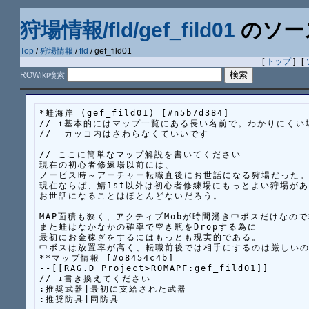
狩場情報/fld/gef_fild01
のソー
Top
/
狩場情報
/
fld
/ gef_fild01
[
トップ
] [
ROWiki検索
*蛙海岸 (gef_fild01) [#n5b7d384]

// ↑基本的にはマップ一覧にある長い名前で。わかりにくい
//  カッコ内はさわらなくていいです

// ここに簡単なマップ解説を書いてください

現在の初心者修練場以前には、

ノービス時～アーチャー転職直後にお世話になる狩場だった。
現在ならば、鯖1st以外は初心者修練場にもっとよい狩場があ
お世話になることはほとんどないだろう。

MAP面積も狭く、アクティブMobが時間湧き中ボスだけなので
また蛙はなかなかの確率で空き瓶をDropする為に

最初にお金稼ぎをするにはもっとも現実的である。

中ボスは放置率が高く、転職前後では相手にするのは厳しいの
**マップ情報 [#o8454c4b]

--[[RAG.D Project>ROMAPF:gef_fild01]]

// ↓書き換えてください

:推奨武器|最初に支給された武器

:推奨防具|同防具
