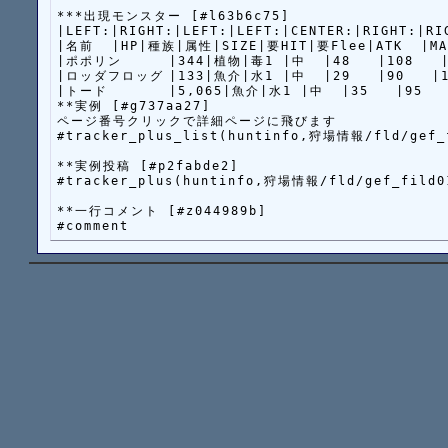
***出現モンスター [#l63b6c75]

|LEFT:|RIGHT:|LEFT:|LEFT:|CENTER:|RIGHT:|RI
|名前  |HP|種族|属性|SIZE|要HIT|要Flee|ATK  |MAT
|ポポリン	|344|植物|毒1 |中  |48   |108   |59～72|0～0|0+14|10+7|81|44|  |

|ロッダフロッグ	|133|魚介|水1 |中  |29   |90   |11～14|5～6|0+5|5+8|6|5|  |

|トード		|5,065|魚介|水1 |中  |35   |95   |26～32|12～14|0+10|0+15|100|50|  |

**実例 [#g737aa27]

ページ番号クリックで詳細ページに飛びます

#tracker_plus_list(huntinfo,狩場情報/fld/gef_f
**実例投稿 [#p2fabde2]

#tracker_plus(huntinfo,狩場情報/fld/gef_fild01
**一行コメント [#z044989b]
