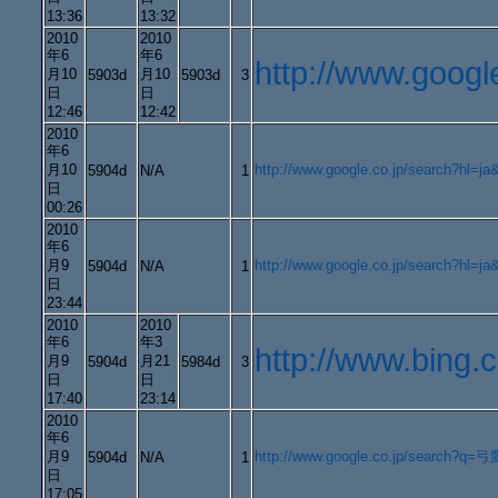
13:36
13:32
2010
2010
年6
年6
http://www.goo
月10
月10
5903d
5903d
3
日
日
12:46
12:42
2010
年6
月10
http://www.google.co.jp/search?h
5904d
N/A
1
日
00:26
2010
年6
月9
http://www.google.co.jp/search?h
5904d
N/A
1
日
23:44
2010
2010
年6
年3
http://www.b
月9
月21
5904d
5984d
3
日
日
17:40
23:14
2010
年6
月9
http://www.google.co.jp/search?q=弓鷹&
5904d
N/A
1
日
17:05