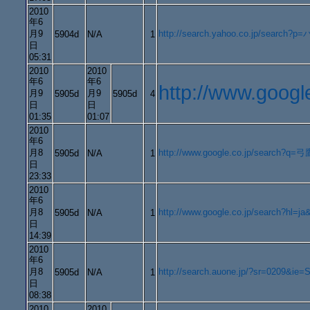
2010
年6
月9
http://search.yahoo.co.jp/searc
5904d
N/A
1
日
05:31
2010
2010
年6
年6
http://www.go
月9
月9
5905d
5905d
4
日
日
01:35
01:07
2010
年6
月8
http://www.google.co.jp/search?
5905d
N/A
1
日
23:33
2010
年6
月8
http://www.google.co.jp/search?
5905d
N/A
1
日
14:39
2010
年6
月8
http://search.auone.jp/?sr=0209
5905d
N/A
1
日
08:38
2010
2010