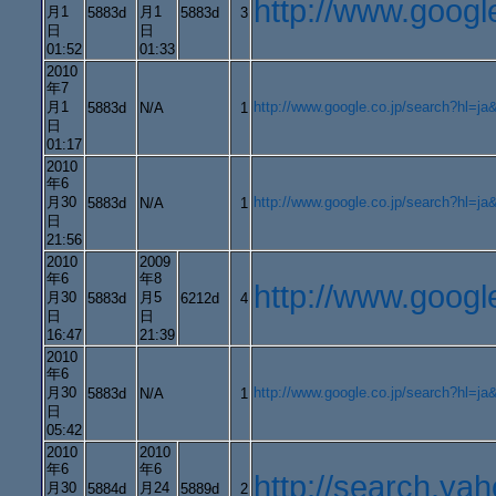
http://www.goo
月1
月1
5883d
5883d
3
日
日
01:52
01:33
2010
年7
月1
http://www.google.co.jp/search
5883d
N/A
1
日
01:17
2010
年6
月30
http://www.google.co.jp/search?
5883d
N/A
1
日
21:56
2010
2009
年6
年8
http://www.goog
月30
月5
5883d
6212d
4
日
日
16:47
21:39
2010
年6
月30
http://www.google.co.jp/searc
5883d
N/A
1
日
05:42
2010
2010
年6
年6
http://search.
月30
月24
5884d
5889d
2