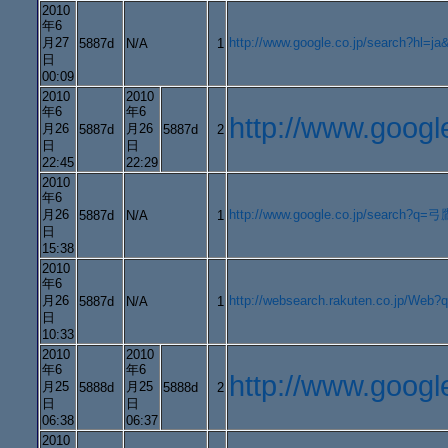
2010
年6
月27
http://www.google.co.jp/search
5887d
N/A
1
日
00:09
2010
2010
年6
年6
http://www.goo
月26
月26
5887d
5887d
2
日
日
22:45
22:29
2010
年6
月26
http://www.google.co.jp/search?q=
5887d
N/A
1
日
15:38
2010
年6
月26
http://websearch.rakuten.co.jp
5887d
N/A
1
日
10:33
2010
2010
年6
年6
http://www.go
月25
月25
5888d
5888d
2
日
日
06:38
06:37
2010