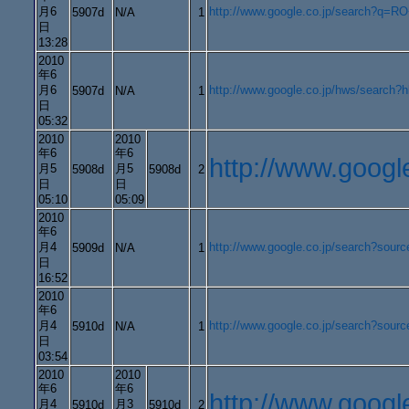
月6
http://www.google.co.jp/search?q=R
5907d
N/A
1
日
13:28
2010
年6
月6
http://www.google.co.jp/hws/sear
5907d
N/A
1
日
05:32
2010
2010
年6
年6
http://www.go
月5
月5
5908d
5908d
2
日
日
05:10
05:09
2010
年6
月4
http://www.google.co.jp/search
5909d
N/A
1
日
16:52
2010
年6
月4
http://www.google.co.jp/search?
5910d
N/A
1
日
03:54
2010
2010
年6
年6
http://www.go
月4
月3
5910d
5910d
2