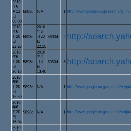
2010
年6
月21
http://www.google.co.jp/search?q=ハ
5893d
N/A
1
日
00:00
2010
2010
年6
年6
http://search.y
月20
月20
5893d
5893d
2
日
日
22:26
22:25
2010
2010
年6
年2
http://search.
月20
月3
5893d
6030d
3
日
日
20:16
13:40
2010
年6
月20
http://www.google.co.jp/search?hl
5893d
N/A
1
日
16:50
2010
年6
月20
http://www.google.co.jp/search
5893d
N/A
1
日
15:04
2010