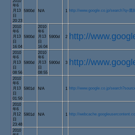
2010
年6
月13
http://www.google.co.jp/search?q=
5900d
N/A
1
日
20:23
2010
2010
年6
年6
http://www.googl
月13
月13
5900d
5900d
2
日
日
16:04
16:04
2010
2010
年6
年6
http://www.goog
月13
月13
5900d
5900d
3
日
日
08:56
08:55
2010
年6
月13
http://www.google.co.jp/search?
5901d
N/A
1
日
01:50
2010
年6
月12
http://webcache.googleusercon
5901d
N/A
1
日
23:48
2010
年6