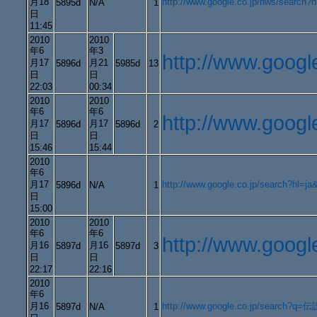
月18
http://www.google.co.jp/hws/search?
5895d
N/A
1
日
11:45
2010
2010
年6
年3
http://www.googl
月17
月21
5896d
5985d
13
日
日
22:03
00:34
2010
2010
年6
年6
http://www.goo
月17
月17
5896d
5896d
2
日
日
15:46
15:44
2010
年6
月17
http://www.google.co.jp/search?
5896d
N/A
1
日
15:00
2010
2010
年6
年6
http://www.goo
月16
月16
5897d
5897d
3
日
日
22:17
22:16
2010
年6
月16
http://www.google.co.jp/search?
5897d
N/A
1