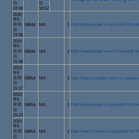
日
日
03:00
10:52
2010
年6
月29
http://www.google.co.jp/search?
5884d
N/A
1
日
23:06
2010
年6
月29
http://www.google.com/m?hl=ja&gl
5884d
N/A
1
日
15:08
2010
年6
月28
5885d
N/A
1
http://search.mobile.yahoo.co.jp/one
日
15:17
2010
年6
月28
http://www.google.co.jp/search
5885d
N/A
1
日
15:13
2010
年6
月28
http://search.yahoo.co.jp/search
5886d
N/A
1
日