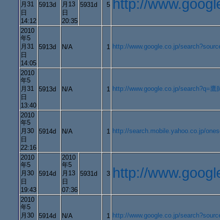
http://www.goo
月31
月13
5913d
5931d
5
日
日
14:12
20:35
2010
年5
月31
http://www.google.co.jp/search?
5913d
N/A
1
日
14:05
2010
年5
月31
http://www.google.co.jp/search?q=
5913d
N/A
1
日
13:40
2010
年5
月30
http://search.mobile.yahoo.co.j
5914d
N/A
1
日
22:16
2010
2010
年5
年5
http://www.goo
月30
月13
5914d
5931d
3
日
日
19:43
07:36
2010
年5
月30
http://www.google.co.jp/search
5914d
N/A
1