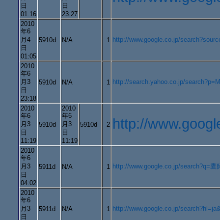
日
日
01:16
23:27
2010
年6
月4
http://www.google.co.jp/search?so
5910d
N/A
1
日
01:05
2010
年6
月3
http://search.yahoo.co.jp/search
5910d
N/A
1
日
23:18
2010
2010
年6
年6
http://www.go
月3
月3
5910d
5910d
2
日
日
11:19
11:19
2010
年6
月3
http://www.google.co.jp/search?q=鷹師&
5911d
N/A
1
日
04:02
2010
年6
月3
http://www.google.co.jp/search?h
5911d
N/A
1
日