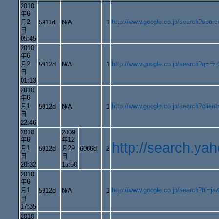
2010
年6
月2
http://www.google.co.jp/search?
5911d
N/A
1
日
05:45
2010
年6
月2
http://www.google.co.jp/se
5912d
N/A
1
日
01:13
2010
年6
月1
http://www.google.co.jp/search?cl
5912d
N/A
1
日
22:46
2010
2009
年6
年12
http://search.
月1
月29
5912d
6066d
2
日
日
20:32
15:50
2010
年6
月1
http://www.google.co.jp/search?h
5912d
N/A
1
日
17:35
2010