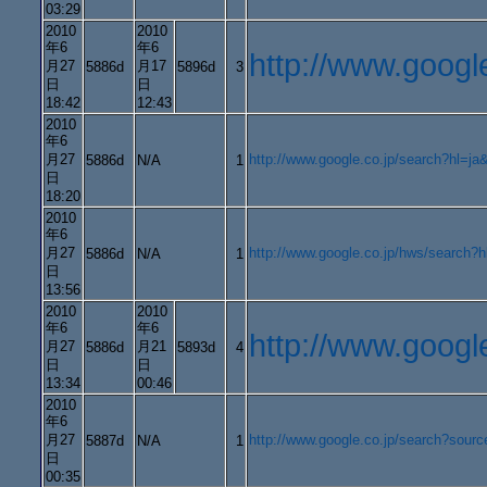
03:29
2010
2010
年6
年6
http://www.goo
月27
月17
5886d
5896d
3
日
日
18:42
12:43
2010
年6
月27
http://www.google.co.jp/sear
5886d
N/A
1
日
18:20
2010
年6
月27
http://www.google.co.jp/hws/searc
5886d
N/A
1
日
13:56
2010
2010
年6
年6
http://www.goog
月27
月21
5886d
5893d
4
日
日
13:34
00:46
2010
年6
月27
http://www.google.co.jp/search?
5887d
N/A
1
日
00:35