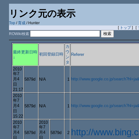
リンク元の表示
Top
/
育成
/ Hunter
[
トップ
] [
ROWiki検索
カ
ウ
最終更新日時
初回登録日時
Referer
ン
↓
タ
2010
年7
月4
http://www.google.co.jp/search?
5879d
N/A
1
日
21:17
2010
年7
月4
http://www.google.co.jp/search?
5879d
N/A
1
日
15:22
2010
2010
年7
年7
http://www.b
月4
月4
5879d
5879d
2
日
日