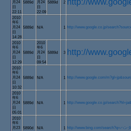
http://www.goo
月24
月24
5889d
5889d
2
日
日
22:11
22:09
2010
年6
月24
http://www.google.co.jp/search
5889d
N/A
1
日
14:28
2010
2010
年6
年6
http://www.goo
月24
月24
5889d
5889d
3
日
日
12:29
09:54
2010
年6
月24
http://www.google.com/m?gl=jp&s
5889d
N/A
1
日
10:32
2010
年6
月24
http://www.google.co.jp/search?h
5889d
N/A
1
日
05:01
2010
年6
月23
http://www.bing.com/search?q=
5890d
N/A
1