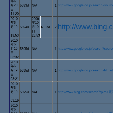
年6
月20
http://www.google.co.jp/search?s
5893d
N/A
1
日
11:20
2010
2009
年6
年10
http://www.bi
月19
月19
5894d
6137d
2
日
日
19:53
23:53
2010
年6
月19
http://www.google.co.jp/searc
5895d
N/A
1
日
03:32
2010
年6
月19
http://www.google.co.jp/search?
5895d
N/A
1
日
03:21
2010
年6
月19
http://www.bing.com/search?q=ro
5895d
N/A
1
日
03:19
2010
年6