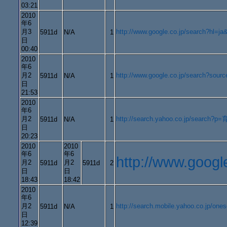
03:21
2010
年6
月3
http://www.google.co.jp/search?h
5911d
N/A
1
日
00:40
2010
年6
月2
http://www.google.co.jp/search
5911d
N/A
1
日
21:53
2010
年6
月2
http://search.yahoo.co.jp/search
5911d
N/A
1
日
20:23
2010
2010
年6
年6
http://www.goo
月2
月2
5911d
5911d
2
日
日
18:43
18:42
2010
年6
月2
http://search.mobile.yahoo.co
5911d
N/A
1
日
12:39