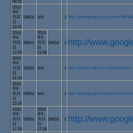
08:01
2010
年6
月22
http://www.google.co.jp/search?
5891d
N/A
1
日
22:47
2010
2010
年6
年6
http://www.goog
月22
月22
5891d
5891d
3
日
日
12:05
11:58
2010
年6
月22
http://search.yahoo.co.jp/search
5892d
N/A
1
日
01:43
2010
年6
月21
http://www.google.co.jp/search?
5892d
N/A
1
日
23:25
2010
2010
年6
年6
http://www.goo
月21
月21
5892d
5892d
2
日
日
17:29
17:28