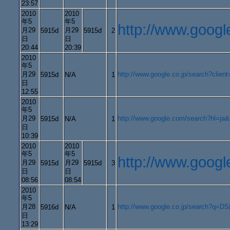
23:57
2010
2010
年5
年5
http://www.goo
月29
月29
5915d
5915d
2
日
日
20:44
20:39
2010
年5
月29
http://www.google.co.jp/search?c
5915d
N/A
1
日
12:55
2010
年5
月29
http://www.google.com/search?h
5915d
N/A
1
日
10:39
2010
2010
年5
年5
http://www.goo
月29
月29
5915d
5915d
3
日
日
08:56
08:54
2010
年5
月28
http://www.google.co.jp/search?q=DS師
5916d
N/A
1
日
13:29