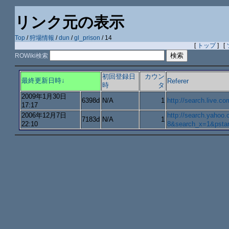
リンク元の表示
Top
/
狩場情報
/
dun
/
gl_prison
/ 14
[
トップ
] [
ROWiki検索
初回登録日
カウン
最終更新日時↓
Referer
時
タ
2009年1月30日
6398d
N/A
1
http://search.live.c
17:17
2006年12月7日
http://search.yah
7183d
N/A
1
22:10
8&search_x=1&psta