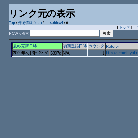
リンク元の表示
Top
/
狩場情報
/
dun
/
in_sphinx4
/ 6
[
トップ
] [
ROWiki検索
最終更新日時↓
初回登録日時
カウンタ
Referer
2009年5月3日 23:51
http://search.
6307d
N/A
1