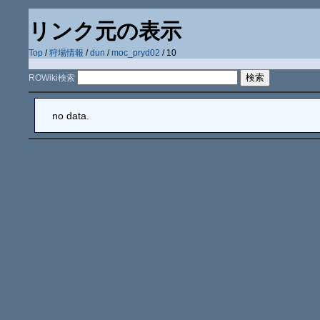
リンク元の表示
Top
/
狩場情報
/
dun
/
moc_pryd02
/ 10
ROWiki検索
no data.