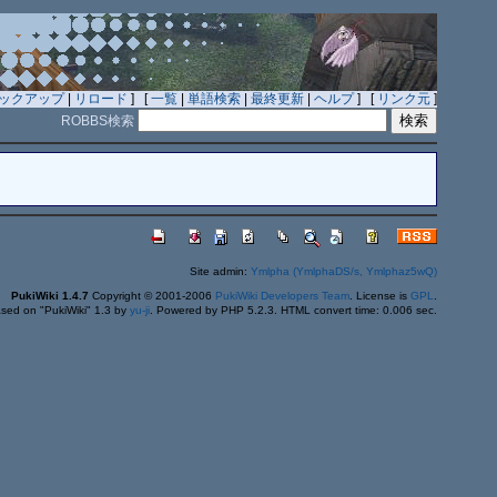
ックアップ
|
リロード
] [
一覧
|
単語検索
|
最終更新
|
ヘルプ
] [
リンク元
]
ROBBS検索
Site admin:
Ymlpha (YmlphaDS/s, Ymlphaz5wQ)
PukiWiki 1.4.7
Copyright © 2001-2006
PukiWiki Developers Team
. License is
GPL
.
sed on "PukiWiki" 1.3 by
yu-ji
. Powered by PHP 5.2.3. HTML convert time: 0.006 sec.