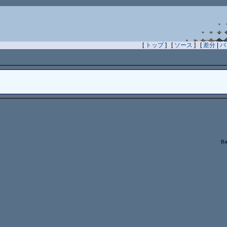
[
トップ
] [
ソース
] [
差分
|
バ
Ba