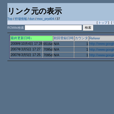
リンク元の表示
Top
/
狩場情報
/
dun
/
moc_pryd04
/ 37
[
トップ
] [
ROWiki検索
最終更新日時↓
初回登録日時
カウンタ
Referer
2008年10月4日 17:28
http://www.goo
6516d
N/A
1
2007年3月5日 17:27
7095d
N/A
1
http://www.goog
2007年3月5日 17:25
7095d
N/A
1
http://www.goog