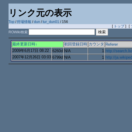
リンク元の表示
Top
/
狩場情報
/
dun
/
tur_dun01
/ 156
[
トップ
] [
ROWiki検索
最終更新日時↓
初回登録日時
カウンタ
Referer
2009年6月17日 08:22
6260d
N/A
1
http://search.l
2007年12月26日 03:03
6799d
N/A
1
http://ja.wikipe