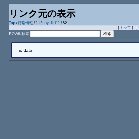
リンク元の表示
Top
/
狩場情報
/
fld
/
pay_fild11
/ 62
[
トップ
] [
ROWiki検索
no data.