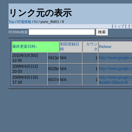
リンク元の表示
Top
/
狩場情報
/
fld
/ yuno_fild01 / 9
[
トップ
] [
ROWiki検索
初回登録日
カウン
最終更新日時↓
Referer
時
タ
2010年5月30日
http://www.goog
5913d
N/A
1
12:00
2008年9月21日
http://www.goog
6529d
N/A
1
20:03
2008年9月13日
http://www.goog
6537d
N/A
1
17:18
&start=20&sa=N