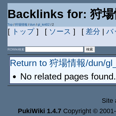
Backlinks for: 狩
Top
/
狩場情報
/
dun
/
gl_knt02
/ 2
[
トップ
] [
ソース
] [
差分
|
バ
ROWiki検索
Return to 狩場情報/dun/gl_
No related pages found.
Site
PukiWiki 1.4.7
Copyright © 2001