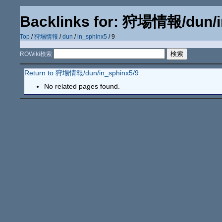
Backlinks for: 狩場情報/dun/i
Top
/
狩場情報
/
dun
/
in_sphinx5
/ 9
ROWiki検索
Return to 狩場情報/dun/in_sphinx5/9
No related pages found.