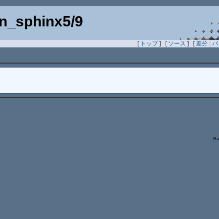
n_sphinx5/9
[
トップ
] [
ソース
] [
差分
|
バ
Ba