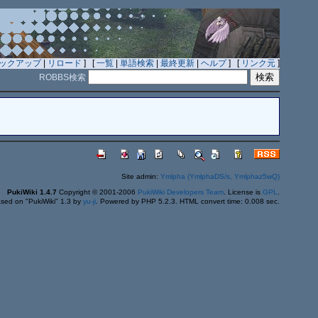
ックアップ
|
リロード
] [
一覧
|
単語検索
|
最終更新
|
ヘルプ
] [
リンク元
]
ROBBS検索
Site admin:
Ymlpha (YmlphaDS/s, Ymlphaz5wQ)
PukiWiki 1.4.7
Copyright © 2001-2006
PukiWiki Developers Team
. License is
GPL
.
sed on "PukiWiki" 1.3 by
yu-ji
. Powered by PHP 5.2.3. HTML convert time: 0.008 sec.