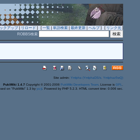
ックアップ
|
リロード
] [
一覧
|
単語検索
|
最終更新
|
ヘルプ
] [
リンク元
]
ROBBS検索
Site admin:
Ymlpha (YmlphaDS/s, Ymlphaz5wQ)
PukiWiki 1.4.7
Copyright © 2001-2006
PukiWiki Developers Team
. License is
GPL
.
sed on "PukiWiki" 1.3 by
yu-ji
. Powered by PHP 5.2.3. HTML convert time: 0.006 sec.