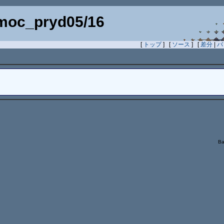
moc_pryd05/16
[
トップ
] [
ソース
] [
差分
|
バ
Ba