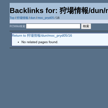
Backlinks for: 狩場情報/dun/
Top
/
狩場情報
/
dun
/
moc_pryd05
/ 16
ROWiki検索
Return to 狩場情報/dun/moc_pryd05/16
No related pages found.