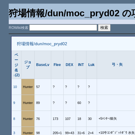
狩場情報/dun/moc_pryd02
ROWiki検索
狩場情報/dun/moc_pryd02
ペ
ー
ジョ
弓・矢
BaseLv
Flee
DEX
INT
Luk
ジ
ブ
名
↓(2)
10
Hunter
57
?
?
?
?
9
Hunter
89
?
?
60
?
+5ﾊﾝﾀｰ/銀矢
8
Hunter
76
173
107
18
30
+10牛ｺﾝﾎﾟｼﾞｯﾄﾎﾞｳ 水矢
3
Hunter
98
205+1
99+43
31+6
2+4