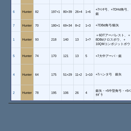
+7ﾊﾝﾀ弓、+7DHd角弓、
6
Hunter
82
197+1
80+39
26+4
1+6
銀
+7DBd角弓/銀矢
7
Hunter
70
180+1
69+34
8+2
1+3
＋6DTアーバレスト、＋
1
Hunter
93
218
140
13
1+?
8DBdクロスボウ、＋
10QMコンポジットボウ
5
Hunter
74
170
121
13
5
+7大中アーバ・銀
+7ハンタ弓 銀矢
4
Hunter
64
175
51+29
11+2
1+10
銀矢・+5中型角弓・+5ﾊ
2
Hunter
78
195
106
26
4
ﾀﾎﾞｳ