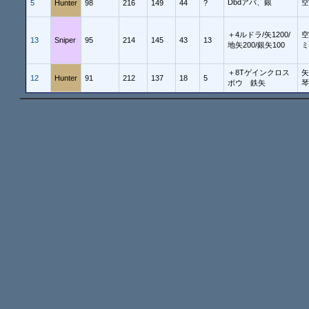
Dbdアバ、銀
空
5
Hunter
98
216
149
44
?
＋4ルドラ/矢1200/
空
13
Sniper
95
214
145
43
13
地矢200/銀矢100
ミ
＋8Tゲインクロス
矢
12
Hunter
91
212
137
18
5
ボウ 鉄矢
琴