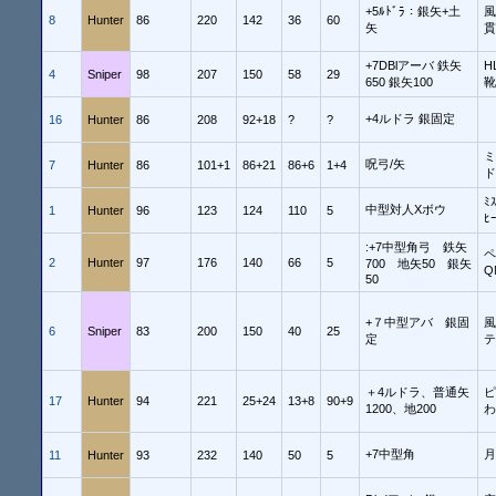
+5ﾙﾄﾞﾗ：銀矢+土
風
8
Hunter
86
220
142
36
60
矢
貫
+7DBlアーバ 鉄矢
H
4
Sniper
98
207
150
58
29
650 銀矢100
靴
+4ルドラ 銀固定
16
Hunter
86
208
92+18
?
?
ミ
呪弓/矢
7
Hunter
86
101+1
86+21
86+6
1+4
ド
ﾐ
中型対人Xボウ
1
Hunter
96
123
124
110
5
ﾋ
:+7中型角弓 鉄矢
ペ
2
Hunter
97
176
140
66
5
700 地矢50 銀矢
Q
50
+７中型アバ 銀固
6
Sniper
83
200
150
40
25
定
テ
＋4ルドラ、普通矢
ピ
17
Hunter
94
221
25+24
13+8
90+9
1200、地200
わ
+7中型角
月
11
Hunter
93
232
140
50
5