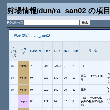
狩場情報/dun/ra_san02 の項
ROWiki検索
狩場情報/dun/ra_san02
ペー
ジョ
弓・矢
BaseLv
Flee
DEX
INT
Luk
ジ名
ブ
↓(2)
15
Hunter
?
208
92+18
?
?
+4
弓
銀矢、+8セット角
14
Hunter
97
229
130
26
12
チ
弓
こ
Q
銀矢
10
Hunter
97
220
140
20
30
木
+4ルドラ/QMC/鉄
ペ
9
Sniper
86
174
140
37
6
矢700/銀矢50/地矢
光
50