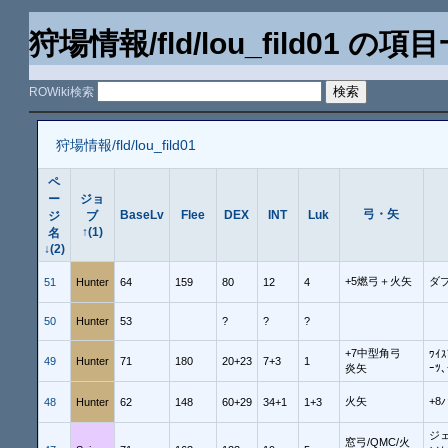
狩場情報/fld/lou_fild01 の項
ROWiki検索
狩場情報/fld/lou_fild01
ペ
ー
ジョ
弓・矢
BaseLv
Flee
DEX
INT
Luk
ジ
ブ
↑(1)
名
↓(2)
+5燃弓＋火矢
ダ
51
Hunter
64
159
80
12
4
50
Hunter
53
?
?
?
+7中型角弓
ﾜｲ
49
Hunter
71
180
20+23
7+3
1
炎矢
ｰﾂ､
火矢
+8
48
Hunter
62
148
60+29
34+1
1+3
ジ
窓弓/QMC/火