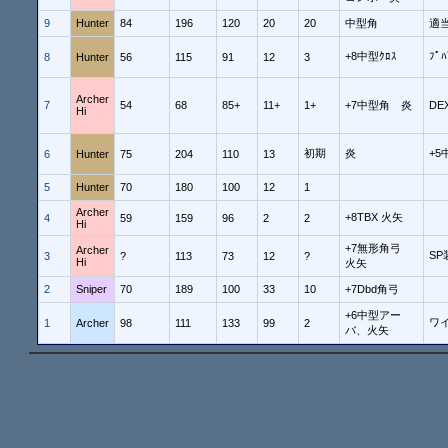
9
Hunter
84
196
120
20
20
中型角
適
+8中型ｸﾛｽ
ﾌﾟ
8
Hunter
56
115
91
12
3
Archer
7
54
68
85+
11+
1+
+7中型角 炎
D
Hi
初期
炎
+5
6
Hunter
75
204
110
13
5
Hunter
70
180
100
12
1
Archer
+8TBX 火矢
4
59
159
96
2
2
Hi
+7無形角弓
Archer
SP
3
?
113
73
12
?
Hi
火矢
2
Sniper
70
189
100
33
10
+7Dbd角弓
+6中型アー
ワ
1
Archer
98
111
133
99
2
バ、火矢