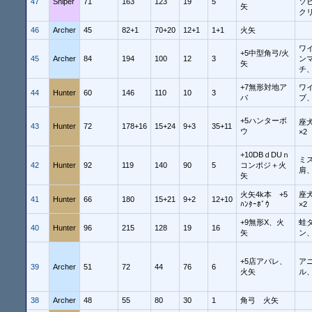
47
Sniper
71
163
123
19
5
ソ
矢
ク
46
Archer
45
82+1
70+20
12+1
1+1
火矢
ワ
+5中型角弓/火
45
Archer
84
194
100
12
3
ン
矢
チ
+7無形対地ア
ワ
44
Hunter
60
146
110
10
3
バ
ブ
+5ハンターボ
座犬
43
Hunter
72
178+16
15+24
9+3
35+11
ウ
×2
+10DBｄDUｎ
ミ
42
Hunter
92
119
140
90
5
コンポジ＋火
肩、
矢
火矢4k本 +5
座犬
41
Hunter
66
180
15+21
9+2
12+10
ﾊﾝﾀｰﾎﾞｳ
×2
+9無形X、火
蛙
40
Hunter
96
215
128
19
16
矢
ン
+5店アバレ、
ア
39
Archer
51
72
44
76
6
火矢
ル
38
Archer
48
55
80
30
1
角弓 火矢