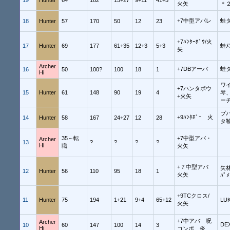
19
Hunter
64
182
15+27
9+11
41+5
火矢
＊
+7中型アバレ
蛙
18
Hunter
57
170
50
12
23
+7ﾊﾝﾀｰﾎﾞｳ/火
17
Hunter
69
177
61+35
12+3
5+3
蛙ﾒ
矢
Archer
+7DBアーバ
蛙
16
50
100?
100
18
1
Hi
ワ
+7ハンタボウ
15
Hunter
61
148
90
19
4
琴
+火矢
ー
プ
+9ﾊﾝﾀﾎﾞｰ 火
14
Hunter
58
167
24+27
12
28
タ
35～転
+7中型アバ・
Archer
13
?
?
?
?
Hi
職
火矢
+７中型アバ
矢林
12
Hunter
56
110
95
18
1
火矢
ﾊﾟﾒ
+9TCクロス/
11
Hunter
75
194
1+21
9+4
65+12
LU
火矢
+7中アバ 呪
Archer
DE
10
60
147
100
14
3
Hi
コンポ 炎