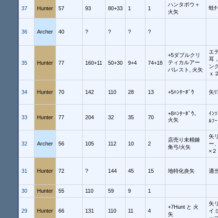
ハンタボウ＋
蛙ﾀ
37
Hunter
57
93
80+33
1
1
火矢
36
Archer
40
?
?
?
?
エ
+5ダブルクリ
耳
ティカルアー
35
Hunter
77
160+11
50+30
9+4
74+18
ン
バレスト, 火矢
ｘ
34
Hunter
70
142
110
28
13
+5ﾊﾝﾀｰﾎﾞｳ
矢ﾘ
+8ﾊﾝﾀｰﾎﾞｳ、
ｲﾝ
33
Hunter
77
204
32
35
70
火矢
ﾙﾌ
矢
店売り未精錬
32
Archer
56
105
112
10
2
ー
角弓/火矢
×２
31
Hunter
72
?
144
45
15
地特化炎矢
適
30
Hunter
55
110
59
9
1
矢
+7Hunt と 火
29
Hunter
66
131
110
11
4
イ
矢