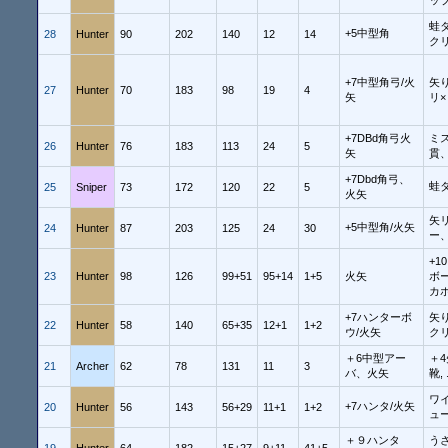
ップ
蛙
+5中型角
28
Hunter
90
202
140
12
14
ク
+7中型角弓/火
矢り
27
Hunter
70
183
98
19
4
矢
リ×
+7DBd角弓火
ミ
26
Hunter
76
183
113
24
5
矢
貫、
+7Dbd角弓、
蛙
25
Sniper
73
172
120
22
5
火矢
矢
+5中型角/火矢
24
Hunter
87
203
125
24
30
ー
+
23
Hunter
98
126
99+51
95+14
1+5
火矢
ボ
カ
+7ハンターボ
矢り
22
Hunter
58
140
65+35
12+1
1+2
ウ/火矢
ク
＋6中型アー
＋4
21
Archer
62
78
131
11
3
バ、火矢
靴,
ワ
+7ハンタ/火矢
20
Hunter
56
143
56+29
11+1
1+2
ュー
＋９ハンタ
う