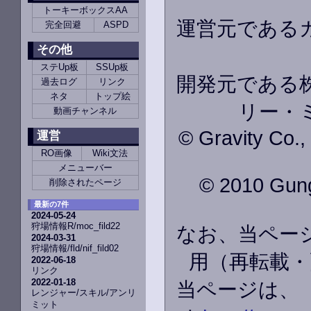
トーキーボックスAA
運営元である
完全回避
ASPD
その他
ステUp板
SSUp板
開発元である株
過去ログ
リンク
ネタ
トップ絵
リー・
動画チャンネル
© Gravity Co.
運営
RO画像
Wiki文法
メニューバー
© 2010 GungH
削除されたページ
最新の7件
2024-05-24
狩場情報R/moc_fild22
なお、当ペー
2024-03-31
狩場情報/fld/nif_fild02
用（再転載・
2022-06-18
リンク
2022-01-18
当ページは、
レンジャー/スキル/アンリ
ミット