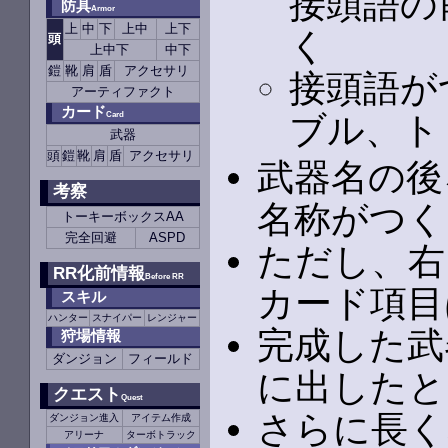
接頭語の
防具
Armor
上
中
下
上中
上下
く
頭
上中下
中下
鎧
靴
肩
盾
アクセサリ
接頭語が
アーティファクト
カード
ブル、ト
Card
武器
頭
鎧
靴
肩
盾
アクセサリ
武器名の後
考察
名称がつく
トーキーボックスAA
完全回避
ASPD
ただし、右
RR化前情報
Before RR
カード項目
スキル
ハンター
スナイパー
レンジャー
完成した武
狩場情報
ダンジョン
フィールド
に出したと
クエスト
Quest
さらに長く
ダンジョン進入
アイテム作成
アリーナ
ターボトラック