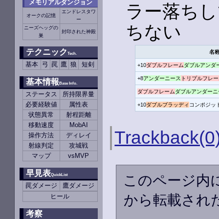
メモリアルダンジョン
ラー落ちし
エンドレスタワ
オークの記憶
ー
ちない
ニーズヘッグの
封印された神殿
巣
テクニック
名
Tech.
基本
弓
罠
鷹
狼
短剣
+10
ダブルフレーム
ダブルアンダ
+8
アンダーニース
トリプルフレー
基本情報
Base Info.
ダブルフレーム
ダブルアンダーニ
ステータス
所持限界量
必要経験値
属性表
+10
ダブルブラッディ
コンポジッ
状態異常
射程距離
移動速度
MobAI
Trackback(0
操作方法
ディレイ
射線判定
攻城戦
マップ
vsMVP
早見表
このページ内
QuickList
罠ダメージ
鷹ダメージ
から転載され
ヒール
考察