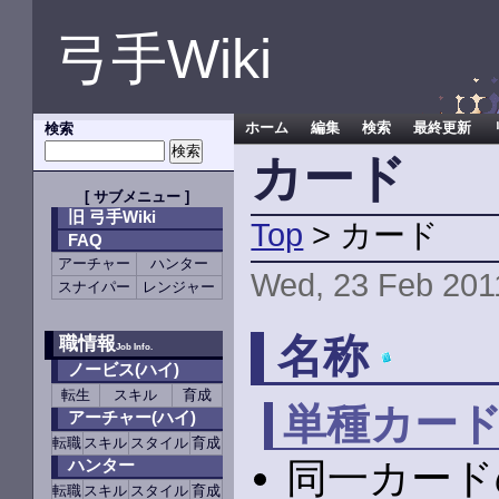
弓手Wiki
検索
ホーム
編集
検索
最終更新
カード
[
サブメニュー
]
旧 弓手Wiki
Top
> カード
FAQ
アーチャー
ハンター
Wed, 23 Feb 201
スナイパー
レンジャー
名称
職情報
Job Info.
ノービス(ハイ)
転生
スキル
育成
単種カー
アーチャー(ハイ)
転職
スキル
スタイル
育成
同一カード
ハンター
転職
スキル
スタイル
育成