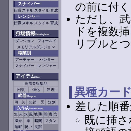
の前に付く
スナイパー
転職
スキル
スタイル
育成
ただし、武
レンジャー
転職
スキル
スタイル
育成
ドを複数挿
狩場情報
HuntingInfo.
リプルとつ
ダンジョン
フィールド
メモリアルダンジョン
職業別
アーチャー
ハンター
スナイパー
レンジャー
アイテム
Item
高需要収集品
異種カー
回復
強化
料理
武器
Weapon
弓
矢
矢筒
罠
短剣
差した順番
矢作成
ArrowMaking
無
火
水
風
地
聖
闇
毒
念
既に挿さ
凍結
毒
暗闇
スタン
睡眠
呪い
沈黙