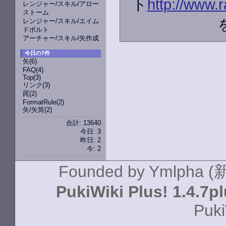
ト
http://www.r
レンジャー/スキル/アロー
ストーム
レンジャー/スキル/エイム
ドボルト
アーチャー/スキル/矢作成
今日の7件
矢
(6)
FAQ
(4)
Top
(3)
リンク
(3)
罠
(2)
FormatRule
(2)
矢/矢筒
(2)
合計: 13640
今日: 3
昨日: 2
今: 2
Founded by
Ymlpha (
PukiWiki Plus! 1.4.7p
Puki