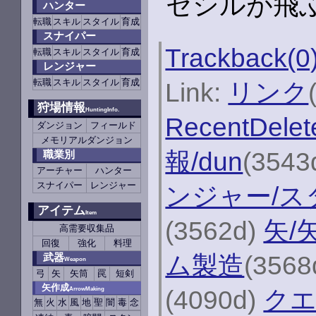
セシルが飛
ハンター
転職
スキル
スタイル
育成
スナイパー
Trackback(0
転職
スキル
スタイル
育成
レンジャー
転職
スキル
スタイル
育成
Link:
リンク
狩場情報
HuntingInfo.
RecentDelet
ダンジョン
フィールド
メモリアルダンジョン
報/dun
(3543
職業別
アーチャー
ハンター
スナイパー
レンジャー
ンジャー/ス
アイテム
Item
(3562d)
矢/
高需要収集品
回復
強化
料理
ム製造
(3568
武器
Weapon
弓
矢
矢筒
罠
短剣
矢作成
(4090d)
クエ
ArrowMaking
無
火
水
風
地
聖
闇
毒
念