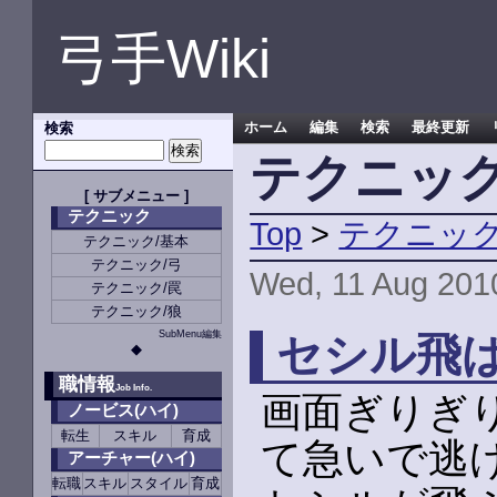
弓手Wiki
検索
ホーム
編集
検索
最終更新
テクニック
[ サブメニュー ]
テクニック
Top
>
テクニッ
テクニック/基本
テクニック/弓
Wed, 11 Aug 201
テクニック/罠
テクニック/狼
SubMenu編集
セシル飛
◆
職情報
Job Info.
画面ぎりぎ
ノービス(ハイ)
転生
スキル
育成
て急いで逃
アーチャー(ハイ)
転職
スキル
スタイル
育成