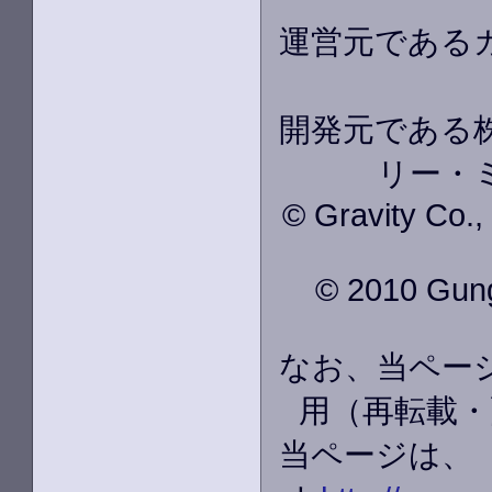
運営元である
開発元である株
リー・
© Gravity Co.
© 2010 GungH
なお、当ペー
用（再転載・
当ページは、