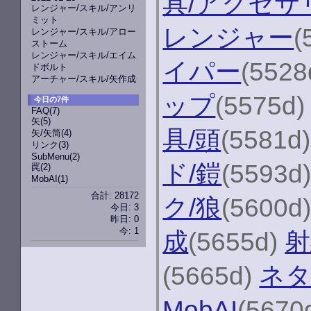
具/アクセサ
レンジャー/スキル/アンリ
ミット
レンジャー
(
レンジャー/スキル/アロー
ストーム
レンジャー/スキル/エイム
イパー
(5528
ドボルト
アーチャー/スキル/矢作成
ップ
(5575d
今日の7件
FAQ
(7)
矢
(5)
具/頭
(5581d
矢/矢筒
(4)
リンク
(3)
SubMenu
(2)
ド/鎧
(5593d
罠
(2)
MobAI
(1)
合計: 28172
ク/狼
(5600d
今日: 3
昨日: 0
今: 1
成
(5655d)
射
(5665d)
ネ
MobAI
(5670