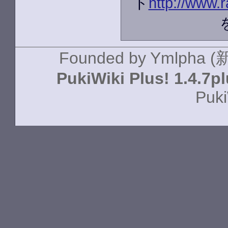
ト
http://www.r
Founded by
Ymlpha (
PukiWiki Plus! 1.4.7p
Puki