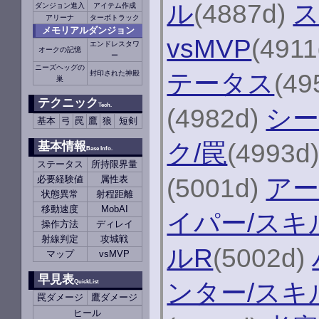
ル
(4887d)
ス
ダンジョン進入
アイテム作成
アリーナ
ターボトラック
メモリアルダンジョン
vsMVP
(491
エンドレスタワ
オークの記憶
ー
ニーズヘッグの
テータス
(49
封印された神殿
巣
テクニック
Tech.
(4982d)
シ
基本
弓
罠
鷹
狼
短剣
ク/罠
(4993d
基本情報
Base Info.
ステータス
所持限界量
(5001d)
アー
必要経験値
属性表
状態異常
射程距離
移動速度
MobAI
イパー/スキ
操作方法
ディレイ
射線判定
攻城戦
ルR
(5002d)
マップ
vsMVP
早見表
ンター/スキ
QuickList
罠ダメージ
鷹ダメージ
ヒール