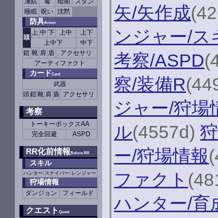
凍結
毒
暗闇
スタン
矢/矢作成
(4
睡眠
呪い
沈黙
防具
Armor
ンジャー/ス
上
中
下
上中
上下
頭
上中下
中下
鎧
靴
肩
盾
アクセサリ
考察/ASPD
(
アーティファクト
カード
Card
察/装備R
(44
武器
頭
鎧
靴
肩
盾
アクセサリ
ジャー/狩場
考察
トーキーボックスAA
ル
(4557d)
狩
完全回避
ASPD
ー/狩場情報
RR化前情報
Before RR
スキル
ファクト
(48
ハンター
スナイパー
レンジャー
狩場情報
ダンジョン
フィールド
ハンター/育
クエスト
Quest