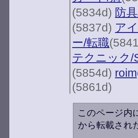
(5834d)
防具
(5837d)
アイ
ー/転職
(584
テクニック/S
(5854d)
roim
(5861d)
このページ内
から転載され