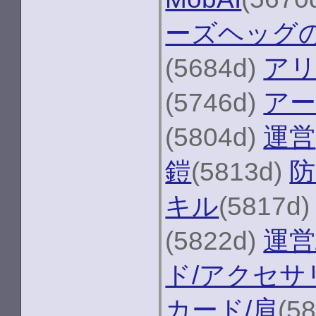
ーズヘッグ
(5684d)
ア
(5746d)
アー
(5804d)
運営
鎧
(5813d)
防
キル
(5817d
(5822d)
運営
ド/アクセサ
カード/肩
(5