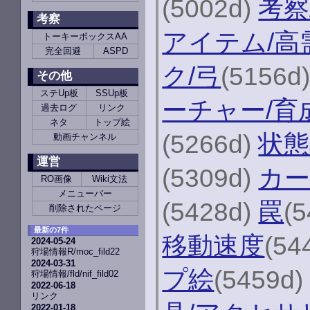
(5002d)
考察
考察
アイテム/高
トーキーボックスAA
完全回避
ASPD
ク/弓
(5156d
その他
ステUp板
SSUp板
ーチャー/育
過去ログ
リンク
ネタ
トップ絵
(5266d)
状態
動画チャンネル
運営
(5309d)
カー
RO画像
Wiki文法
メニューバー
(5428d)
罠
(
削除されたページ
最新の7件
移動速度
(54
2024-05-24
狩場情報R/moc_fild22
2024-03-31
プ絵
(5459d
狩場情報/fld/nif_fild02
2022-06-18
リンク
2022-01-18