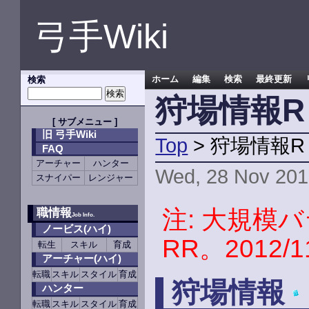
弓手Wiki
検索
ホーム
編集
検索
最終更新
狩場情報R
[
サブメニュー
]
旧 弓手Wiki
Top
> 狩場情報R
FAQ
アーチャー
ハンター
Wed, 28 Nov 201
スナイパー
レンジャー
注: 大規模
職情報
Job Info.
ノービス(ハイ)
RR。2012
転生
スキル
育成
アーチャー(ハイ)
転職
スキル
スタイル
育成
狩場情報
ハンター
転職
スキル
スタイル
育成