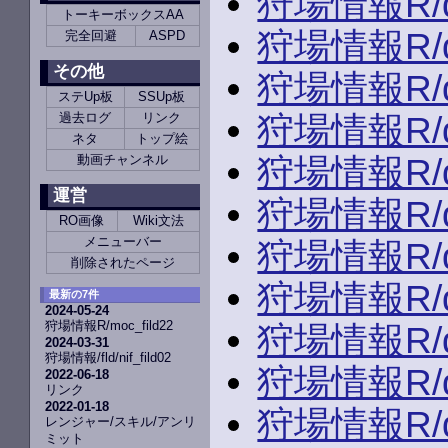
狩場情報R/du
トーキーボックスAA
狩場情報R/du
完全回避
ASPD
その他
狩場情報R/du
ステUp板
SSUp板
狩場情報R/du
過去ログ
リンク
ネタ
トップ絵
狩場情報R/du
動画チャンネル
運営
狩場情報R/du
RO画像
Wiki文法
メニューバー
狩場情報R/du
削除されたページ
狩場情報R/du
最新の7件
2024-05-24
狩場情報R/moc_fild22
狩場情報R/du
2024-03-31
狩場情報/fld/nif_fild02
狩場情報R/du
2022-06-18
リンク
2022-01-18
狩場情報R/du
レンジャー/スキル/アンリ
ミット