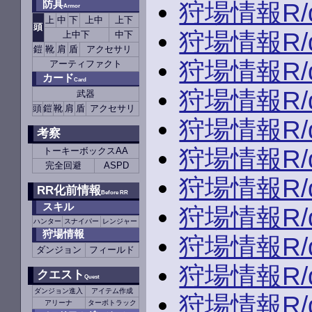
防具
狩場情報R/du
Armor
上
中
下
上中
上下
頭
狩場情報R/du
上中下
中下
鎧
靴
肩
盾
アクセサリ
狩場情報R/du
アーティファクト
カード
Card
狩場情報R/du
武器
頭
鎧
靴
肩
盾
アクセサリ
狩場情報R/du
考察
狩場情報R/du
トーキーボックスAA
完全回避
ASPD
狩場情報R/du
RR化前情報
Before RR
スキル
狩場情報R/du
ハンター
スナイパー
レンジャー
狩場情報
狩場情報R/du
ダンジョン
フィールド
狩場情報R/du
クエスト
Quest
ダンジョン進入
アイテム作成
狩場情報R/du
アリーナ
ターボトラック