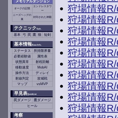
メモリアルダンジョン
狩場情報R/du
エンドレスタワ
オークの記憶
ー
ニーズヘッグの
狩場情報R/du
封印された神殿
巣
狩場情報R/du
テクニック
Tech.
基本
弓
罠
鷹
狼
短剣
狩場情報R/du
基本情報
Base Info.
狩場情報R/du
ステータス
所持限界量
必要経験値
属性表
狩場情報R/du
状態異常
射程距離
移動速度
MobAI
狩場情報R/du
操作方法
ディレイ
射線判定
攻城戦
狩場情報R/du
マップ
vsMVP
早見表
狩場情報R/du
QuickList
罠ダメージ
鷹ダメージ
狩場情報R/du
ヒール
考察