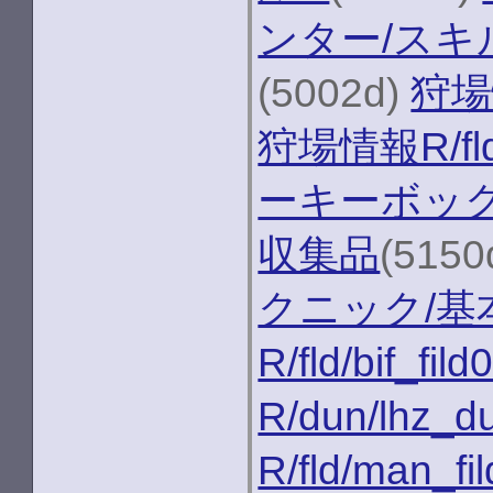
ンター/スキ
(5002d)
狩場情
狩場情報R/fld
ーキーボッ
収集品
(5150
クニック/基
R/fld/bif_fild
R/dun/lhz_d
R/fld/man_fi