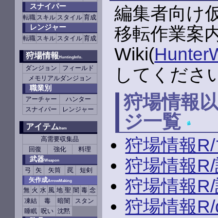
スナイパー
編集者向け
転職
スキル
スタイル
育成
レンジャー
移転作業案
転職
スキル
スタイル
育成
Wiki(
Hunte
狩場情報
HuntingInfo.
ダンジョン
フィールド
してくださ
メモリアルダンジョン
職業別
狩場情報
アーチャー
ハンター
スナイパー
レンジャー
ジ一覧
アイテム
Item
狩場情報R
高需要収集品
回復
強化
料理
武器
狩場情報R
Weapon
弓
矢
矢筒
罠
短剣
狩場情報R
矢作成
ArrowMaking
無
火
水
風
地
聖
闇
毒
念
狩場情報R/
凍結
毒
暗闇
スタン
睡眠
呪い
沈黙