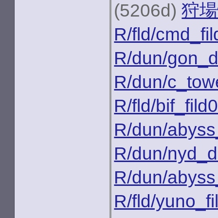
(5206d)
狩場
R/fld/cmd_fi
R/dun/gon_d
R/dun/c_tow
R/fld/bif_fild
R/dun/abyss
R/dun/nyd_
R/dun/abys
R/fld/yuno_fi