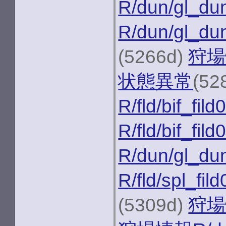
R/dun/gl_du
R/dun/gl_du
(5266d)
狩場情
状態異常
(52
R/fld/bif_fild
R/fld/bif_fild
R/dun/gl_du
R/fld/spl_fil
(5309d)
狩場情