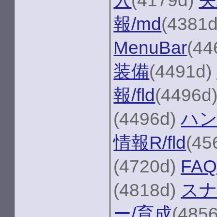
入
(4179d)
矢
報/md
(4381
MenuBar
(44
装備
(4491d)
報/fld
(4496d
(4496d)
ハン
情報R/fld
(45
(4720d)
FA
(4818d)
スナ
ー/育成
(485