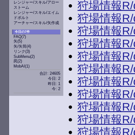
狩場情報R/du
レンジャー/スキル/アロー
ストーム
レンジャー/スキル/エイム
狩場情報R/du
ドボルト
アーチャー/スキル/矢作成
狩場情報R/du
今日の7件
FAQ
(7)
狩場情報R/du
矢
(5)
矢/矢筒
(4)
リンク
(3)
狩場情報R/du
SubMenu
(2)
罠
(2)
狩場情報R/du
MobAI
(1)
合計: 24605
狩場情報R/du
今日: 2
昨日: 1
今: 2
狩場情報R/du
狩場情報R/du
狩場情報R/du
狩場情報R/du