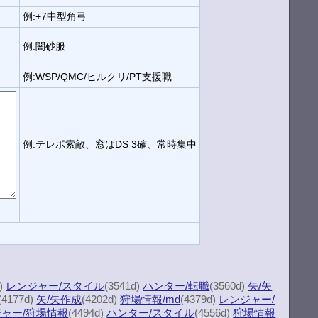
例:+7中型角弓
例:闇砂服
例:WSP/QMC/ヒルクリ/PT支援職
例:テレポ索敵、窓はDS 3確、常時集中
d)
レンジャー/スタイル
(3541d)
ハンター/転職
(3560d)
矢/矢
(4177d)
矢/矢作成
(4202d)
狩場情報/md
(4379d)
レンジャー/
ャー/狩場情報
(4494d)
ハンター/スタイル
(4556d)
狩場情報