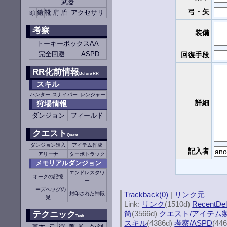
武器
弓・矢
頭
鎧
靴
肩
盾
アクセサリ
考察
装備
トーキーボックスAA
完全回避
ASPD
回復手段
RR化前情報
Before RR
スキル
ハンター
スナイパー
レンジャー
詳細
狩場情報
ダンジョン
フィールド
クエスト
Quest
ダンジョン進入
アイテム作成
記入者
アリーナ
ターボトラック
メモリアルダンジョン
エンドレスタワ
オークの記憶
ー
ニーズヘッグの
Trackback(0)
|
リンク元
封印された神殿
巣
Link:
リンク
(1510d)
RecentDel
筒
(3566d)
クエスト/アイテム
テクニック
Tech.
スキル
(4386d)
考察/ASPD
(44