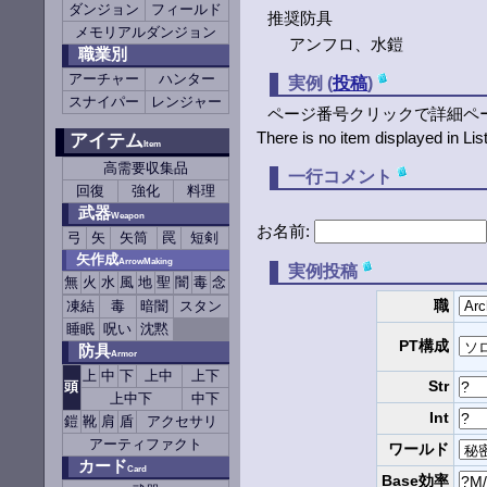
ダンジョン
フィールド
推奨防具
メモリアルダンジョン
アンフロ、水鎧
職業別
アーチャー
ハンター
実例 (
投稿
)
スナイパー
レンジャー
ページ番号クリックで詳細ペ
There is no item displayed in List
アイテム
Item
高需要収集品
一行コメント
回復
強化
料理
武器
Weapon
お名前:
弓
矢
矢筒
罠
短剣
矢作成
ArrowMaking
実例投稿
無
火
水
風
地
聖
闇
毒
念
職
凍結
毒
暗闇
スタン
睡眠
呪い
沈黙
PT構成
防具
Armor
上
中
下
上中
上下
Str
頭
上中下
中下
Int
鎧
靴
肩
盾
アクセサリ
アーティファクト
ワールド
カード
Card
Base効率