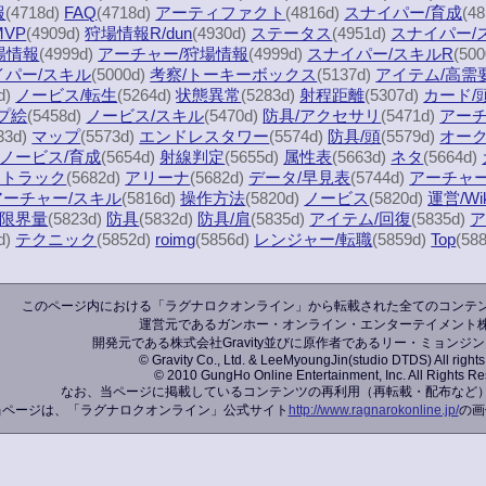
報
(4718d)
FAQ
(4718d)
アーティファクト
(4816d)
スナイパー/育成
(4
MVP
(4909d)
狩場情報R/dun
(4930d)
ステータス
(4951d)
スナイパー/
場情報
(4999d)
アーチャー/狩場情報
(4999d)
スナイパー/スキルR
(50
イパー/スキル
(5000d)
考察/トーキーボックス
(5137d)
アイテム/高需
d)
ノービス/転生
(5264d)
状態異常
(5283d)
射程距離
(5307d)
カード/
プ絵
(5458d)
ノービス/スキル
(5470d)
防具/アクセサリ
(5471d)
アー
33d)
マップ
(5573d)
エンドレスタワー
(5574d)
防具/頭
(5579d)
オー
ノービス/育成
(5654d)
射線判定
(5655d)
属性表
(5663d)
ネタ
(5664d)
ボトラック
(5682d)
アリーナ
(5682d)
データ/早見表
(5744d)
アーチャー
アーチャー/スキル
(5816d)
操作方法
(5820d)
ノービス
(5820d)
運営/W
限界量
(5823d)
防具
(5832d)
防具/肩
(5835d)
アイテム/回復
(5835d)
ア
d)
テクニック
(5852d)
roimg
(5856d)
レンジャー/転職
(5859d)
Top
(58
このページ内における「ラグナロクオンライン」から転載された全てのコンテ
運営元であるガンホー・オンライン・エンターテイメント
開発元である株式会社Gravity並びに原作者であるリー・ミョンジ
© Gravity Co., Ltd. & LeeMyoungJin(studio DTDS) All rights
© 2010 GungHo Online Entertainment, Inc. All Rights Re
なお、当ページに掲載しているコンテンツの再利用（再転載・配布など
当ページは、「ラグナロクオンライン」公式サイト
http://www.ragnarokonline.jp/
の画