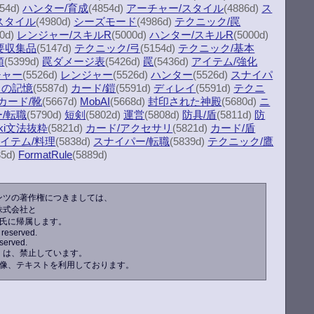
854d)
ハンター/育成
(4854d)
アーチャー/スタイル
(4886d)
ス
スタイル
(4980d)
シーズモード
(4986d)
テクニック/罠
00d)
レンジャー/スキルR
(5000d)
ハンター/スキルR
(5000d)
要収集品
(5147d)
テクニック/弓
(5154d)
テクニック/基本
頭
(5399d)
罠ダメージ表
(5426d)
罠
(5436d)
アイテム/強化
チャー
(5526d)
レンジャー
(5526d)
ハンター
(5526d)
スナイパ
クの記憶
(5587d)
カード/鎧
(5591d)
ディレイ
(5591d)
テクニ
カード/靴
(5667d)
MobAI
(5668d)
封印された神殿
(5680d)
ニ
/転職
(5790d)
短剣
(5802d)
運営
(5808d)
防具/盾
(5811d)
防
iki文法抜粋
(5821d)
カード/アクセサリ
(5821d)
カード/盾
イテム/料理
(5838d)
スナイパー/転職
(5839d)
テクニック/鷹
85d)
FormatRule
(5889d)
ンツの著作権につきましては、
株式会社と
ン氏に帰属します。
 reserved.
served.
）は、禁止しています。
像、テキストを利用しております。