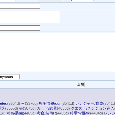
eted
(3364d)
弓
(3370d)
狩場情報/dun
(3541d)
レンジャー/育成
(3541
製造
(3566d)
矢
(3875d)
カード/武器
(4088d)
クエスト/ダンジョン進入
61d)
考察/装備
(4489d)
考察/装備R
(4489d)
狩場情報/fld
(4494d)
レンジ