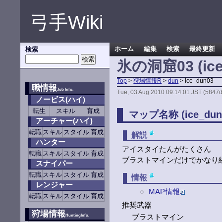
弓手Wiki
検索
ホーム
編集
検索
最終更新
氷の洞窟03 (ice
Top
>
狩場情報R
>
dun
> ice_dun03
職情報
Job Info.
Tue, 03 Aug 2010 09:14:01 JST (5847d
ノービス(ハイ)
転生
スキル
育成
マップ名称 (ice_dun
アーチャー(ハイ)
転職
スキル
スタイル
育成
解説
ハンター
アイスタイたんがたくさん
転職
スキル
スタイル
育成
ブラストマインだけでかなり
スナイパー
転職
スキル
スタイル
育成
情報
レンジャー
MAP情報
転職
スキル
スタイル
育成
推奨武器
狩場情報
ブラストマイン
HuntingInfo.