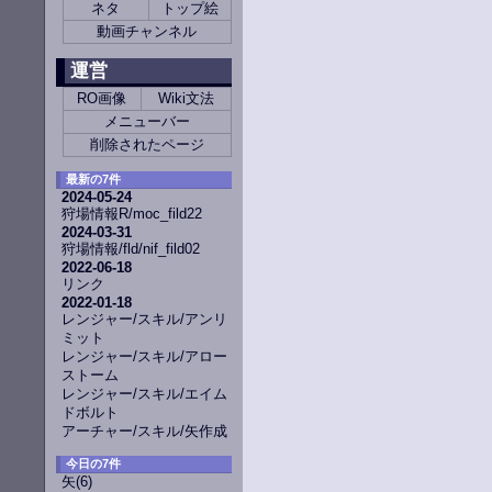
ネタ
トップ絵
動画チャンネル
運営
RO画像
Wiki文法
メニューバー
削除されたページ
最新の7件
2024-05-24
狩場情報R/moc_fild22
2024-03-31
狩場情報/fld/nif_fild02
2022-06-18
リンク
2022-01-18
レンジャー/スキル/アンリ
ミット
レンジャー/スキル/アロー
ストーム
レンジャー/スキル/エイム
ドボルト
アーチャー/スキル/矢作成
今日の7件
矢
(6)