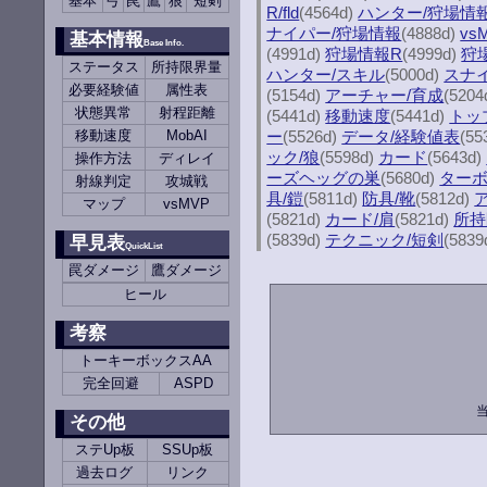
基本
弓
罠
鷹
狼
短剣
R/fld
(4564d)
ハンター/狩場情
ナイパー/狩場情報
(4888d)
vs
基本情報
Base Info.
(4991d)
狩場情報R
(4999d)
狩
ステータス
所持限界量
ハンター/スキル
(5000d)
スナ
必要経験値
属性表
(5154d)
アーチャー/育成
(5204
状態異常
射程距離
(5441d)
移動速度
(5441d)
トッ
ー
(5526d)
データ/経験値表
(55
移動速度
MobAI
ック/狼
(5598d)
カード
(5643d)
操作方法
ディレイ
ーズヘッグの巣
(5680d)
ター
射線判定
攻城戦
具/鎧
(5811d)
防具/靴
(5812d)
マップ
vsMVP
(5821d)
カード/肩
(5821d)
所持
(5839d)
テクニック/短剣
(5839
早見表
QuickList
罠ダメージ
鷹ダメージ
ヒール
考察
トーキーボックスAA
完全回避
ASPD
その他
ステUp板
SSUp板
過去ログ
リンク