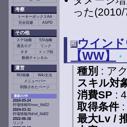
ダメージ増
った(2010/
考察
トーキーボックスAA
完全回避
ASPD
その他
ウインドウ
ステUp板
SSUp板
過去ログ
リンク
【WW】
ネタ
トップ絵
動画チャンネル
運営
種別
: ア
RO画像
Wiki文法
スキル対
メニューバー
削除されたページ
消費SP
: 
最新の7件
2024-05-24
取得条件
:
狩場情報R/moc_fild22
2024-03-31
狩場情報/fld/nif_fild02
最大Lv / 
2022-06-18
リンク