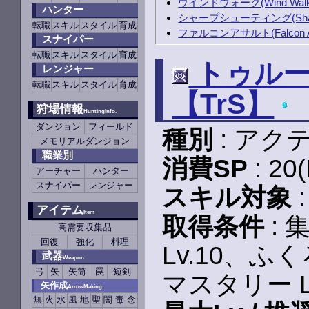
ウインドウォーク(Wind Wa
ハンター
シャープシューティング(Sharp 
転職
スキル
スタイル
育成
ファルコンアサルト(Falcon As
スナイパー
転職
スキル
スタイル
育成
トゥルーサイ
レンジャー
転職
スキル
スタイル
育成
【TrS】
狩場情報
HuntingInfo.
ダンジョン
フィールド
種別
: アク
メモリアルダンジョン
職業別
消費SP
: 20
アーチャー
ハンター
スナイパー
レンジャー
スキル対象
アイテム
Item
取得条件
: 
高需要収集品
回復
強化
料理
Lv.10、ふ
武器
Weapon
弓
矢
矢筒
罠
短剣
マスタリー L
矢作成
ArrowMaking
無
火
水
風
地
聖
闇
毒
念