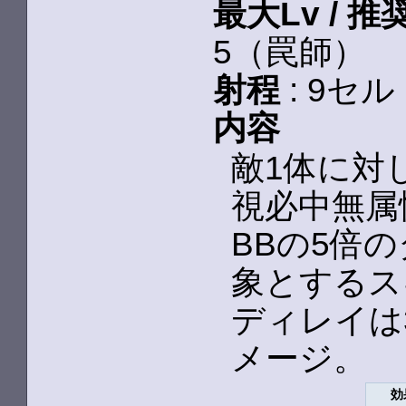
最大Lv / 推
5（罠師）
射程
: 9セル
内容
敵1体に対
視必中無属
BBの5倍
象とするス
ディレイは
メージ。
効