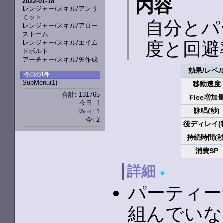
内容
2022-01-18
レンジャー/スキル/アンリ
ミット
自分とパ
レンジャー/スキル/アロー
ストーム
レンジャー/スキル/エイム
度と回避
ドボルト
アーチャー/スキル/矢作成
効果/レベ
今日の1件
SubMenu
(1)
移動速度
合計: 131765
Flee増加
今日: 1
詠唱(秒)
昨日: 1
今: 2
後ディレイ(
持続時間(秒
消費SP
詳細
パーティー
組んでいな