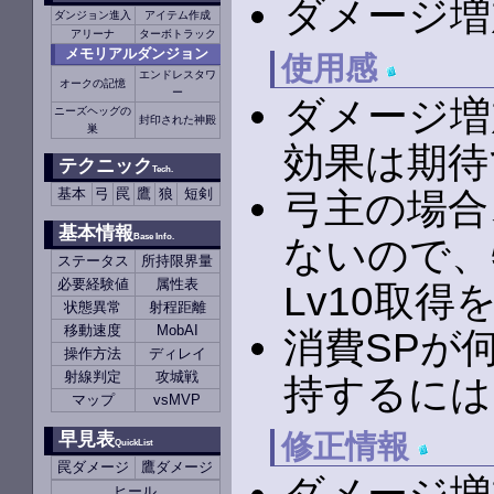
ダメージ増
ダンジョン進入
アイテム作成
アリーナ
ターボトラック
メモリアルダンジョン
使用感
エンドレスタワ
オークの記憶
ー
ダメージ増
ニーズヘッグの
封印された神殿
巣
効果は期
テクニック
Tech.
基本
弓
罠
鷹
狼
短剣
弓主の場合
基本情報
Base Info.
ないので、
ステータス
所持限界量
必要経験値
属性表
Lv10取得
状態異常
射程距離
移動速度
MobAI
消費SPが
操作方法
ディレイ
射線判定
攻城戦
持するには
マップ
vsMVP
修正情報
早見表
QuickList
罠ダメージ
鷹ダメージ
ヒール