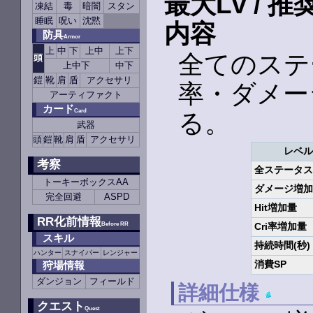
最大Lv / 推
凍結
毒
暗闇
スタン
睡眠
呪い
沈黙
内容
防具
Armor
上
中
下
上中
上下
全てのステ
頭
上中下
中下
鎧
靴
肩
盾
アクセサリ
率・ダメー
アーティファクト
カード
Card
る。
武器
頭
鎧
靴
肩
盾
アクセサリ
レベル
考察
全ステータス
トーキーボックスAA
ダメージ増加率
完全回避
ASPD
Hit増加量
RR化前情報
Before RR
Cri率増加量
スキル
持続時間(秒)
ハンター
スナイパー
レンジャー
消費SP
狩場情報
ダンジョン
フィールド
詳細仕様
クエスト
Quest