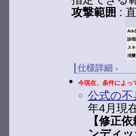
攻撃範囲
: 直
At
詠唱
スキ
消費
仕様詳細
今現在、条件によっ
公式の不
年4月現在
【修正依
ンディッ