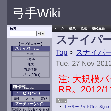
弓手Wiki
検索
ホーム
編集
検索
最終更新
スナイパー
[
サブメニュー
]
スナイパー
Sniper
Top
>
スナイパ
転職
スキル
Tue, 27 Nov 201
育成
狩場情報
スキル(RR前)
注: 大規模
RR。2012
職情報
Job Info.
ノービス(ハイ)
転生
スキル
育成
アーチャー(ハイ)
トゥルーサイト(True Sight)
転職
スキル
スタイル
育成