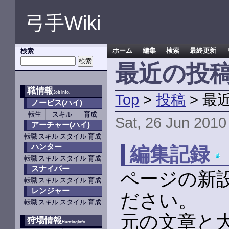
弓手Wiki
検索
ホーム
編集
検索
最終更新
最近の投
職情報
Job Info.
Top
>
投稿
> 最
ノービス(ハイ)
転生
スキル
育成
Sat, 26 Jun 2010
アーチャー(ハイ)
転職
スキル
スタイル
育成
ハンター
編集記録
転職
スキル
スタイル
育成
スナイパー
ページの新
転職
スキル
スタイル
育成
レンジャー
ださい。
転職
スキル
スタイル
育成
元の文章と
狩場情報
HuntingInfo.