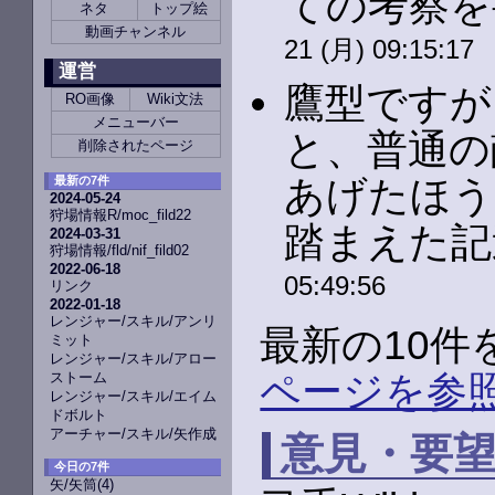
ての考察を
ネタ
トップ絵
動画チャンネル
21 (月) 09:15:17
運営
鷹型ですが
RO画像
Wiki文法
メニューバー
と、普通の
削除されたページ
あげたほう
最新の7件
2024-05-24
狩場情報R/moc_fild22
踏まえた記
2024-03-31
狩場情報/fld/nif_fild02
2022-06-18
05:49:56
リンク
2022-01-18
レンジャー/スキル/アンリ
最新の10
ミット
レンジャー/スキル/アロー
ページを参
ストーム
レンジャー/スキル/エイム
ドボルト
アーチャー/スキル/矢作成
意見・要
今日の7件
矢/矢筒
(4)