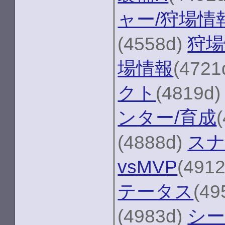
ャー/狩場情
(4558d)
狩場
場情報
(4721
クト
(4819d
ンター/育成
(4888d)
スナ
vsMVP
(491
テータス
(49
(4983d)
シ