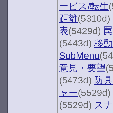
ービス/転生
距離
(5310d)
表
(5429d)
罠
(5443d)
移動
SubMenu
(5
意見・要望
(
(5473d)
防具
ャー
(5529d
(5529d)
ス