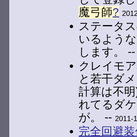
魔弓師
?
2012
ステータス
いるような
します。 -
クレイモア
と若干ダメ
計算は不明
れてるダケ
が。 --
2011-1
完全回避装