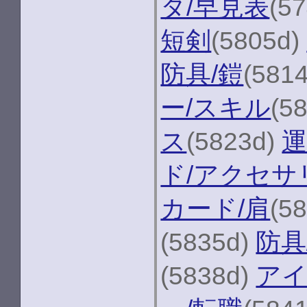
タ/早見表
(5
短剣
(5805d)
防具/鎧
(581
ー/スキル
(5
ス
(5823d)
運
ド/アクセサ
カード/肩
(5
(5835d)
防具
(5838d)
アイ