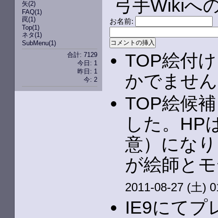
弓手Wiki
矢
(2)
FAQ
(1)
罠
(1)
お名前:
Top
(1)
ネタ
(1)
SubMenu
(1)
TOP絵付
合計: 7129
今日: 1
昨日: 1
かでません。
今: 2
TOP絵候
した。HP
意）になり
が絵師とモ
2011-08-27 (土) 0
IE9にて