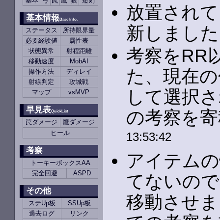
基本
弓
罠
鷹
狼
短剣
放置されて
基本情報
Base Info.
新しました。
ステータス
所持限界量
必要経験値
属性表
考察をRR
状態異常
射程距離
移動速度
MobAI
た、現在の
操作方法
ディレイ
射線判定
攻城戦
して選択さ
マップ
vsMVP
早見表
の考察を寄
QuickList
罠ダメージ
鷹ダメージ
ヒール
13:53:42
考察
アイテムの
トーキーボックスAA
完全回避
ASPD
てないので
その他
移動させま
ステUp板
SSUp板
過去ログ
リンク