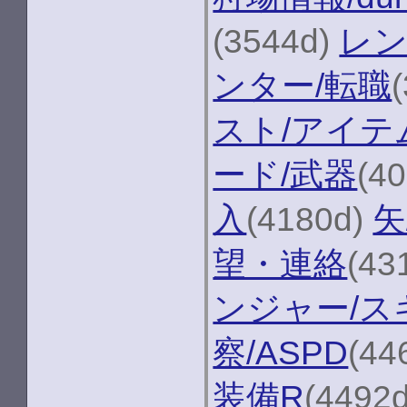
(3544d)
レン
ンター/転職
スト/アイテ
ード/武器
(4
入
(4180d)
矢
望・連絡
(43
ンジャー/ス
察/ASPD
(44
装備R
(4492