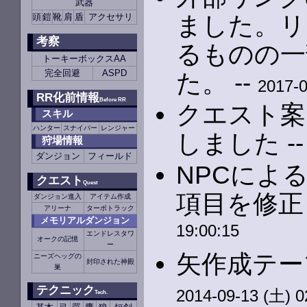
武器
ました。リ
頭
鎧
靴
肩
盾
アクセサリ
考察
るものの一
トーキーボックスAA
完全回避
ASPD
た。 --
2017-0
RR化前情報
Before RR
クエスト案
スキル
ハンター
スナイパー
レンジャー
しました -
狩場情報
ダンジョン
フィールド
NPCによ
クエスト
Quest
項目を修正
ダンジョン進入
アイテム作成
アリーナ
ターボトラック
メモリアルダンジョン
19:00:15
エンドレスタワ
オークの記憶
ー
矢作成テー
ニーズヘッグの
封印された神殿
巣
テクニック
2014-09-13 (土) 0
Tech.