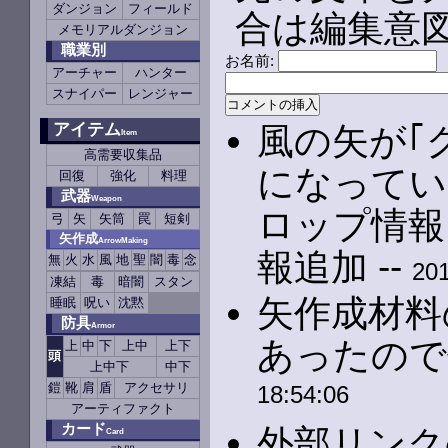
ダンジョン
フィールド
合は編集意
メモリアルダンジョン
職業別
お名前:
アーチャー
ハンター
スナイパー
レンジャー
アイテム
風の矢が｢
Item
高需要収集品
になってい
回復
強化
料理
武器
Weapon
ロップ情報
弓
矢
矢筒
罠
短剣
矢作成
ArrowMaking
報追加 --
無
火
水
風
地
聖
闇
毒
念
201
凍結
毒
暗闇
スタン
矢作成材料
睡眠
呪い
沈黙
防具
Armor
あったので
上
中
下
上中
上下
頭
上中下
中下
鎧
靴
肩
盾
アクセサリ
18:54:06
アーティファクト
カード
外部リンク
Card