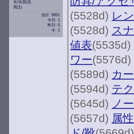
防具/アクセ
矢/矢筒
(3)
罠
(1)
(5528d)
レ
合計: 5851
今日: 1
昨日: 0
(5528d)
ス
今: 1
値表
(5535d)
ワー
(5576d
(5589d)
カー
(5594d)
テク
(5645d)
ノー
(5657d)
属性
ド/靴
(5669d