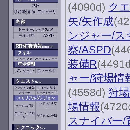
(4090d)
クエ
武器
頭
鎧
靴
肩
盾
アクセサリ
矢/矢作成
(4
考察
トーキーボックスAA
ンジャー/ス
完全回避
ASPD
RR化前情報
察/ASPD
(44
Before RR
スキル
ハンター
スナイパー
レンジャー
装備R
(4491
狩場情報
ダンジョン
フィールド
ャー/狩場情
クエスト
Quest
ダンジョン進入
アイテム作成
(4558d)
狩場
アリーナ
ターボトラック
メモリアルダンジョン
場情報
(4720
エンドレスタワ
オークの記憶
ー
ニーズヘッグの
封印された神殿
スナイパー/
巣
テクニック
Tech.