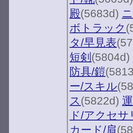
殿
(5683d)
ボトラック
(
タ/早見表
(5
短剣
(5804d)
防具/鎧
(581
ー/スキル
(5
ス
(5822d)
運
ド/アクセサ
カード/肩
(5