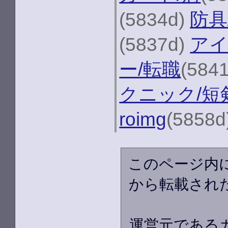
(5834d)
防具
(5837d)
アイ
ー/転職
(584
クニック/短
roimg
(5858d
このページ内
から転載され
運営元である