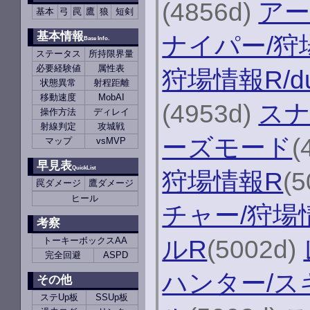
(4856d)
アー
基本
弓
罠
鷹
狼
短剣
基本情報
ナイパー/狩
Base Info.
ステータス
所持限界量
必要経験値
属性表
狩場情報R/d
状態異常
射程距離
移動速度
MobAI
(4953d)
スナ
操作方法
ディレイ
射線判定
攻城戦
ーズモード
(
マップ
vsMVP
早見表
QuickList
狩場情報R
(
罠ダメージ
鷹ダメージ
ヒール
チャー/狩場
考察
ルR
(5002d)
トーキーボックスAA
完全回避
ASPD
ハンター/ス
その他
ステUp板
SSUp板