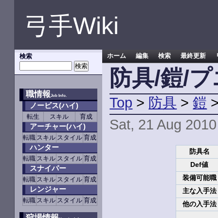
弓手Wiki
検索
ホーム
編集
検索
最終更新
防具/鎧/
職情報
Job Info.
Top
>
防具
>
鎧
ノービス(ハイ)
転生
スキル
育成
Sat, 21 Aug 2010
アーチャー(ハイ)
転職
スキル
スタイル
育成
ハンター
防具名
転職
スキル
スタイル
育成
Def値
スナイパー
装備可能職
転職
スキル
スタイル
育成
レンジャー
主な入手法
転職
スキル
スタイル
育成
他の入手法
狩場情報