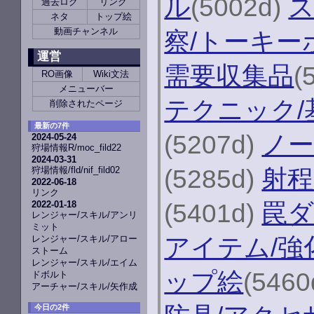
ル
(5002d)
ス
過去ログ
リンク
ネタ
トップ絵
動画チャンネル
察/トーキー
運営
需要収集品
(
RO画像
Wiki文法
メニューバー
テクニック/
削除されたページ
最新の7件
(5207d)
ノー
2024-05-24
狩場情報R/moc_fild22
2024-03-31
(5285d)
射程
狩場情報/fld/nif_fild02
2022-06-18
リンク
(5401d)
罠
2022-01-18
レンジャー/スキル/アンリ
ミット
アイテム/強
レンジャー/スキル/アロー
ストーム
レンジャー/スキル/エイム
ップ絵
(5460
ドボルト
アーチャー/スキル/矢作成
今日の2件