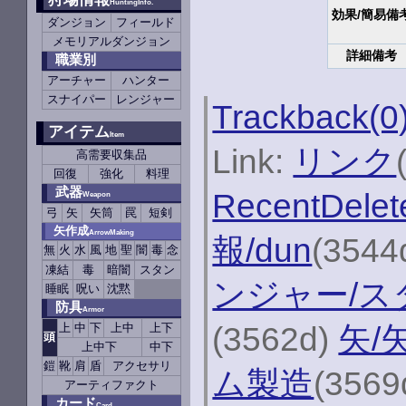
HuntingInfo.
効果/簡易備
ダンジョン
フィールド
メモリアルダンジョン
詳細備考
職業別
アーチャー
ハンター
スナイパー
レンジャー
Trackback(0
アイテム
Item
Link:
リンク
高需要収集品
回復
強化
料理
武器
RecentDelet
Weapon
弓
矢
矢筒
罠
短剣
矢作成
ArrowMaking
報/dun
(3544
無
火
水
風
地
聖
闇
毒
念
凍結
毒
暗闇
スタン
ンジャー/ス
睡眠
呪い
沈黙
防具
Armor
(3562d)
矢/
上
中
下
上中
上下
頭
上中下
中下
鎧
靴
肩
盾
アクセサリ
ム製造
(3569
アーティファクト
カード
Card